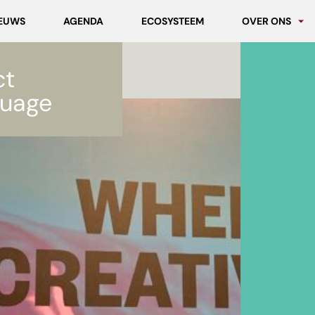
EUWS
AGENDA
ECOSYSTEEM
OVER ONS
Partners
ct
Werken bij MC
uage