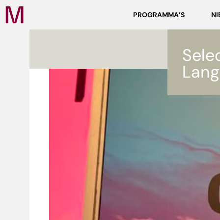
Zoeken
PROGRAMMA’S
NI
Media
Campus
NL
Sele
Lang
ef