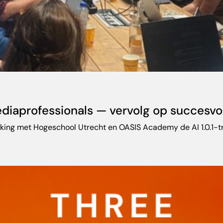
mediaprofessionals — vervolg op succesvo
ng met Hogeschool Utrecht en OASIS Academy de AI 1.0.1-trai