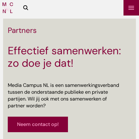
Zoeken
Media
Campus
NL
Partners
Effectief samenwerken:
zo doe je dat!
Media Campus NL is een samenwerkingsverband
tussen de onderstaande publieke en private
sbrief
partijen. Wil jij ook met ons samenwerken of
partner worden?
Neem contact op!