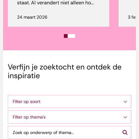
staat. AI verandert niet alleen ho...
24 maart 2026
3 feb
Verfijn je zoektocht en ontdek de
inspiratie
Filter op soort
Filter op thema’s