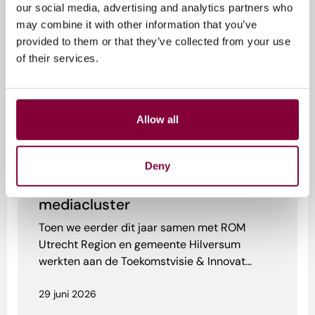
our social media, advertising and analytics partners who
may combine it with other information that you’ve
provided to them or that they’ve collected from your use
of their services.
Allow all
Mediacluster 2040
Strategie
MCNL Signals #2: Van Hollywood
Deny
naar Silicon Beach; een reality
check voor het Nederlandse
mediacluster
Toen we eerder dit jaar samen met ROM
Utrecht Region en gemeente Hilversum
werkten aan de Toekomstvisie & Innovat...
29 juni 2026