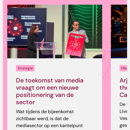
Strategie
Max 
De toekomst van media
Arj
vraagt om een nieuwe
the
positionering van de
Cam
sector
De t
Live
Wat tijdens de bijeenkomst
Vess
zichtbaar werd, is dat de
gesp
mediasector op een kantelpunt