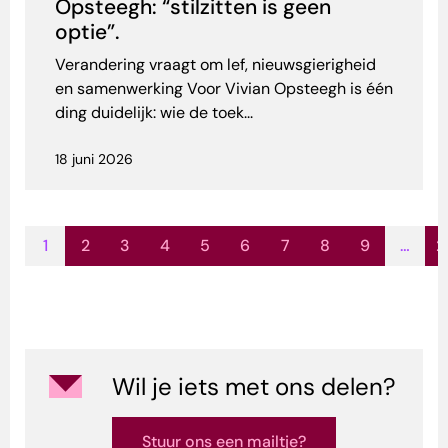
Opsteegh: “stilzitten is geen
optie”.
Verandering vraagt om lef, nieuwsgierigheid
en samenwerking Voor Vivian Opsteegh is één
ding duidelijk: wie de toek...
18 juni 2026
1
2
3
4
5
6
7
8
9
…
2
Wil je iets met ons delen?
Stuur ons een mailtje?