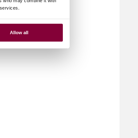
ers who may combine it with
 services.
Allow all