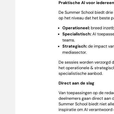
Praktische AI voor iederee
De Summer School biedt drie 
op het niveau dat het beste p
Operationeel:
breed inzetb
Specialistisch:
AI toepasse
teams.
Strategisch:
de impact van
mediasector.
De sessies worden verzorgd d
het operationele & strategis
specialistische aanbod.
Direct aan de slag
Van toepassingen op de redac
deelnemers gaan direct aan de
Summer School biedt niet all
inspiratie om AI verantwoord e