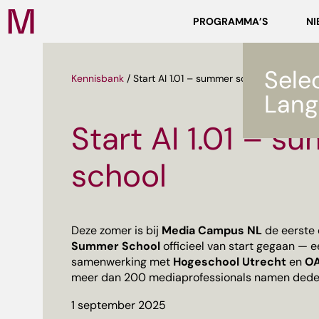
Zoeken
PROGRAMMA’S
NI
Media
Campus
NL
Sele
Kennisbank
/
Start AI 1.01 – summer school
Lang
Start AI 1.01 – s
school
ef
Deze zomer is bij
Media Campus NL
de eerste 
Summer School
officieel van start gegaan — een
samenwerking met
Hogeschool Utrecht
en
OA
meer dan 200 mediaprofessionals namen dede
1 september 2025