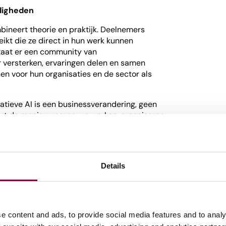
digheden
bineert theorie en praktijk. Deelnemers
eikt die ze direct in hun werk kunnen
staat er een community van
r versterken, ervaringen delen en samen
en voor hun organisaties en de sector als
atieve AI is een businessverandering, geen
dert de manier waarop we werken, organiseren
 de mogelijkheden van AI goed begrijpt, kun je
wenselijk is voor je organisatie.”
oeker digital business & IT-transformatie bij
Details
e content and ads, to provide social media features and to analy