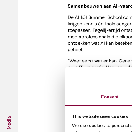
Samenbouwen aan AI-vaar
De AI 1.01 Summer School com
krijgen kennis én tools aanger
toepassen. Tegelijkertijd ont
mediaprofessionals die elkaa
ontdekken wat AI kan beteken
geheel.
“Weet eerst wat er kan. Gener
pure IT‑innovatie. Het veran
en waarde creëren. Pas als je
nadenken over wat mag en wat 
—
Wiemer Kuik, docent/onderz
Consent
Hogeschool Utrecht.
This website uses cookies
Media
We use cookies to personalis