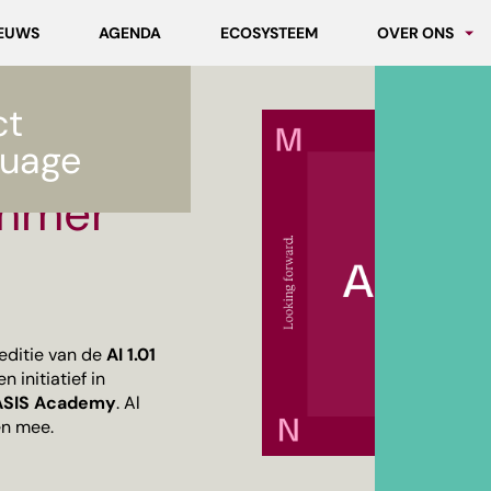
EUWS
AGENDA
ECOSYSTEEM
OVER ONS
Partners
ct
Werken bij MC
uage
ummer
editie van de
AI 1.01
 initiatief in
SIS Academy
. Al
n mee.