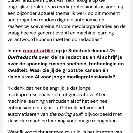
buitenland. De impact van technologie op de
dagelijkse praktijk van mediaprofessionals is voor mij
een bijzonder actueel thema. Ik werk op dit moment
aan projecten rondom digitale autonomie en
resilience
, soevereine AI voor mediaorganisaties en de
vraag hoe we generatieve AI en machine learning
verantwoord kunnen inzetten op redacties.”
In een
recent artikel
op je Substack-kanaal
De
Durfredactie
over kleine redacties en AI schrijf je
over de spanning tussen snelheid, technologie en
kwaliteit. Waar zie jij de grootste kansen én
risico’s van AI voor jonge mediaprofessionals?
“Ik denk dat het belangrijk is dat jonge
mediaprofessionals zich tot generatieve AI en
machine learning verhouden alsof het een heel
enthousiaste stagiair is. Gebruik het voor het
automatiseren van
the boring stuff
, bijvoorbeeld met
klassieke machine learning voor image recognition.
Waar ik voorzichtiger mee zou zijn, is het inzetten van