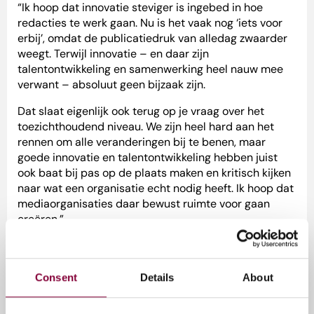
“Ik hoop dat innovatie steviger is ingebed in hoe
redacties te werk gaan. Nu is het vaak nog ‘iets voor
erbij’, omdat de publicatiedruk van alledag zwaarder
weegt. Terwijl innovatie – en daar zijn
talentontwikkeling en samenwerking heel nauw mee
verwant – absoluut geen bijzaak zijn.
Dat slaat eigenlijk ook terug op je vraag over het
toezichthoudend niveau. We zijn heel hard aan het
rennen om alle veranderingen bij te benen, maar
goede innovatie en talentontwikkeling hebben juist
ook baat bij pas op de plaats maken en kritisch kijken
naar wat een organisatie echt nodig heeft. Ik hoop dat
mediaorganisaties daar bewust ruimte voor gaan
creëren.”
Welkom, Fabienne!
Met haar internationale ervaring, scherpe blik op
Consent
Details
About
technologische ontwikkelingen en aandacht voor de
perspectieven van nieuwe generaties professionals