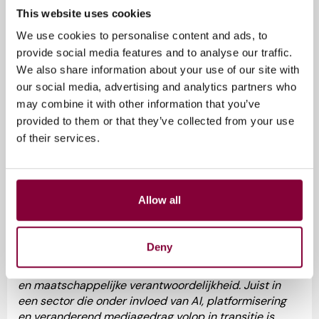
brengt Fabienne een waardevolle aanvulling op onze
This website uses cookies
Raad van Toezicht.
We use cookies to personalise content and ads, to
We kijken ernaar uit om de komende twee jaar samen
provide social media features and to analyse our traffic.
te werken aan een mediasector waarin innovatie,
We also share information about your use of our site with
talentontwikkeling en maatschappelijke
our social media, advertising and analytics partners who
verantwoordelijkheid hand in hand gaan.
may combine it with other information that you’ve
Waarom een Next Gen-zetel?
provided to them or that they’ve collected from your use
of their services.
Bij Media Campus NL geloven we dat de toekomst van
de mediasector niet alleen óver nieuwe generaties
wordt vormgegeven, maar vooral mét hen. Daarom
hebben we bewust gekozen voor een Next Gen-zetel
Allow all
binnen onze Raad van Toezicht.
Jonge professionals brengen andere ervaringen,
Deny
verwachtingen en vanzelfsprekendheden mee. Zij
kijken anders naar technologie, publiek, leiderschap
en maatschappelijke verantwoordelijkheid. Juist in
een sector die onder invloed van AI, platformisering
en veranderend mediagedrag volop in transitie is,