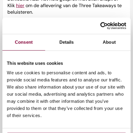
Klik
hier
om de aflevering van de Three Takeaways te
beluisteren.
Liever onderweg luisteren?
Abonneer
je op de
podcast via je favoriete platform en mis geen enkele
aflevering!
Consent
Details
About
Beluister meer afleveringen van de serie
Three
Takeaways
This website uses cookies
* Dit artikel kwam tot stand met de hulp van AI.
We use cookies to personalise content and ads, to
provide social media features and to analyse our traffic.
We also share information about your use of our site with
Tags
our social media, advertising and analytics partners who
may combine it with other information that you’ve
Media Campus NL
Storytelling & Experience
provided to them or that they’ve collected from your use
of their services.