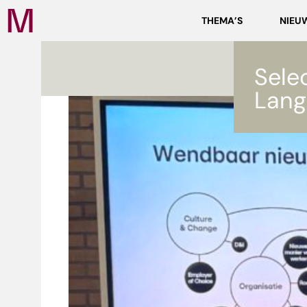
Zoeken
THEMA’S
NIEU
Media
Campus
NL
Sele
Lang
ef