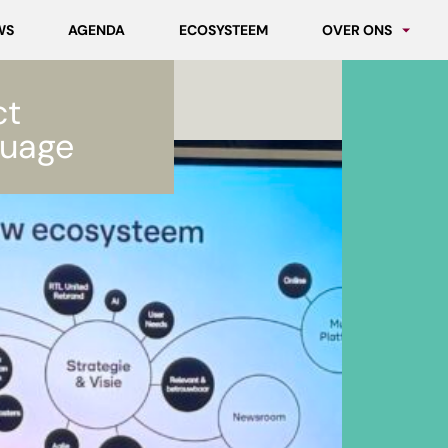
WS
AGENDA
ECOSYSTEEM
OVER ONS
Partners
ct
Werken bij MCNL
uage