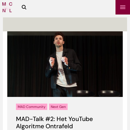
Zoeken
Media
Campus
NL
sbrief
MAD Community
Next Gen
MAD-Talk #2: Het YouTube
Algoritme Ontrafeld