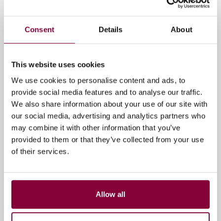
17 maart 2026
Consent
Details
About
This website uses cookies
We use cookies to personalise content and ads, to
provide social media features and to analyse our traffic.
We also share information about your use of our site with
our social media, advertising and analytics partners who
may combine it with other information that you’ve
provided to them or that they’ve collected from your use
of their services.
The Media Ahead Discord (MAD)
De mediawereld transformeert sneller dan
ooit. Technologieën zoals AI, XR en nieuwe
Allow all
vormen van storytelling verander...