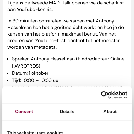
Tijdens de tweede MAD-Talk openen we de schatkist
aan YouTube-kennis.
In 30 minuten ontrafelen we samen met Anthony
Hesselman hoe het algoritme écht werkt en hoe je de
kansen van het platform maximaal benut. Van het
creëren van ‘YouTube-first’ content tot het meester
worden van metadata.
Spreker: Anthony Hesselman (Eindredacteur Online
| AVROTROS)
Datum: 1 oktober
Tijd: 10:00 – 10:30 uur
Locatie: Live in het #MAD-Talks kanaal op Discord
Gun je content de beste start op YouTube. Tot in de
Discord!
Consent
Details
About
Over de Media Ahead Discord
This website uses cookies