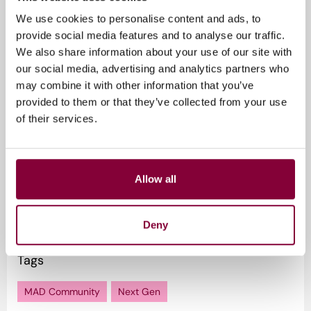
MAD is de plek waar creativiteit, technologie en
We use cookies to personalise content and ads, to
ondernemerschap samenkomen. Of je nu een student
provide social media features and to analyse our traffic.
bent met een disruptief idee of een professional die
We also share information about your use of our site with
zich de nieuwste tech-stack eigen wil maken: hier vind
our social media, advertising and analytics partners who
je de ingang.
may combine it with other information that you’ve
De MAD-Talks zijn hét nieuwe platform binnen onze
provided to them or that they’ve collected from your use
community om de grenzen van creativiteit en
of their services.
technologie te verkennen. We brengen experts uit het
veld samen met studenten en professionals om live in
gesprek te gaan over de ontwikkelingen die onze
industrie vormgeven.
Allow all
Lees
hier
meer over MAD
Deny
Tags
MAD Community
Next Gen