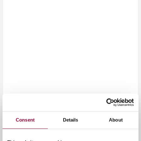
Consent
Details
About
Luister ook:
Emma Branderhorst
– projecten afwijzen en je hart
volgen