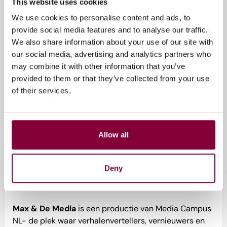
This website uses cookies
Stijn de Vries
– dromen najagen en jezelf blijven
We use cookies to personalise content and ads, to
Domien Verschuuren (Qmusic)
– radiomagie,
provide social media features and to analyse our traffic.
relevant blijven en AI-opmars (Media Campus Live)
We also share information about your use of our site with
Regina Romeijn (.Monks)
– angst voor innovatie en
our social media, advertising and analytics partners who
irritante veranderaars
may combine it with other information that you’ve
Sander Schimmelpenninck
– opiniemakers en te
provided to them or that they’ve collected from your use
gezellige talkshows
of their services.
Eva Eikhout
– tegengewerkt worden, missen van een
voorbeeld en inclusie
Marc Veeningen (Talpa)
– opinie bij Nieuws van de
Dag en AI-angst
Allow all
Gerhard van den Top (burgemeester Hilversum)
–
bubbels breken, nieuwe media en Europese kracht
Gijs Sanders (De Marker)
– jongeren bereiken,
Deny
objectiviteit en kleur bekennen
Max & De Media
is een productie van Media Campus
NL- de plek waar verhalenvertellers, vernieuwers en