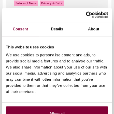
Future of News
Privacy & Data
Storytelling & Experience
Future Week 2025 Bergen: De
strijd om de waarheid en andere
Consent
Details
About
media tech innovaties
Future Week 2025 bracht de internationale
This website uses cookies
mediasector samen in Bergen om te praten
over de toekomst van journalistiek...
We use cookies to personalise content and ads, to
provide social media features and to analyse our traffic.
Auteur:
Manon van der Knaap-Hartig
We also share information about your use of our site with
our social media, advertising and analytics partners who
may combine it with other information that you’ve
provided to them or that they’ve collected from your use
of their services.
Allow all