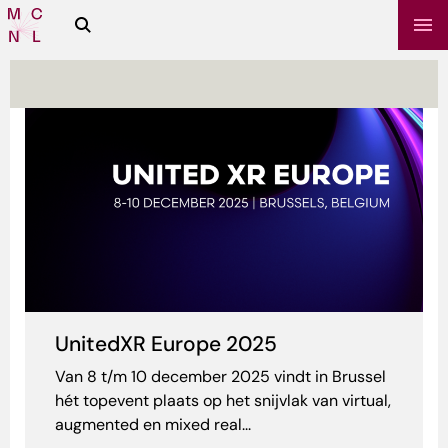
Zoeken
Media
Campus
NL
sbrief
UnitedXR Europe 2025
Van 8 t/m 10 december 2025 vindt in Brussel
hét topevent plaats op het snijvlak van virtual,
augmented en mixed real...