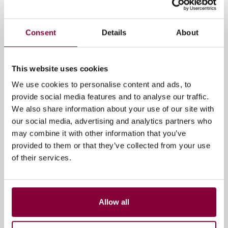
ANP en Theta.
Tijdens deze sessie bespreken we samen met
aanwezige partijen hoe we verder bouwen aan een
Consent
Details
About
gezamenlijke Nederlandse aanpak voor de
toepassing van C2PA.
This website uses cookies
Praktische informatie
We use cookies to personalise content and ads, to
📅
Datum:
woensdag 5 november 2025
provide social media features and to analyse our traffic.
🕑
Tijd:
10:00 – 12:00 uur
We also share information about your use of our site with
📍
Locatie:
Innovatie Hub, Media Park
our social media, advertising and analytics partners who
Aanmelden
may combine it with other information that you’ve
provided to them or that they’ve collected from your use
Stuur een e-mail naar
Manon van der Knaap-Hartig
of their services.
(manon.vanderknaap@mediacampus.nl)
,
innovatiemanager bij Media Campus NL, met een
korte introductie en motivatie om deel te nemen.
Voor vragen kun je eveneens bij haar terecht.
Allow all
Deze sessie is onderdeel van het
innovatieprogramma
Authenticiteit van Content
van