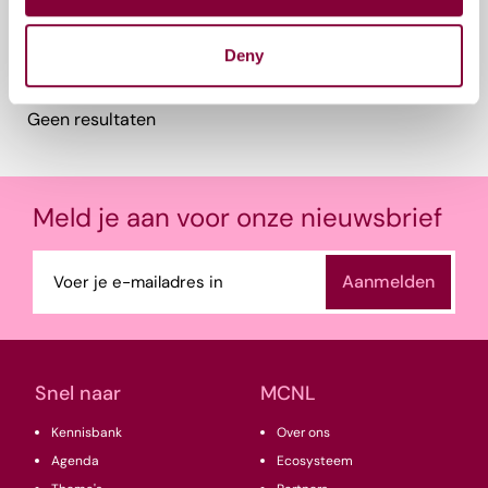
Deny
Gerelateerde events
Geen resultaten
Meld je aan voor onze nieuwsbrief
E-
mailadres
(Vereist)
Snel naar
MCNL
Kennisbank
Over ons
Agenda
Ecosysteem