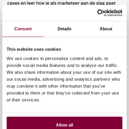
cases en leer hoe je als marketeer aan de slag gaat
met gaming als marketingtool. Don’t be a noob en
schrijf je nu in voor ons gratis webinar.
Locatie: Zoom
Consent
Details
About
This website uses cookies
Evenement informatie
We use cookies to personalise content and ads, to
18 september 2025
provide social media features and to analyse our traffic.
We also share information about your use of our site with
12:10
our social media, advertising and analytics partners who
may combine it with other information that you’ve
Gratis
provided to them or that they’ve collected from your use
of their services.
Tags
Educatie & Inspiratie
Allow all