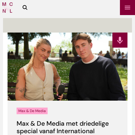
Zoeken
Media
Campus
NL
sbrief
Max & De Media
Max & De Media met driedelige
special vanaf International