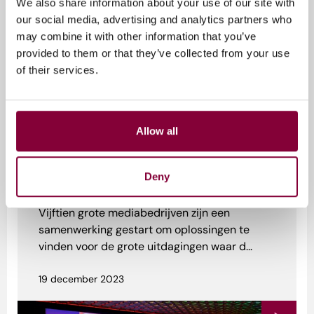
We also share information about your use of our site with
our social media, advertising and analytics partners who
may combine it with other information that you’ve
provided to them or that they’ve collected from your use
of their services.
Future of News
Privacy & Data
Allow all
Storytelling & Experience
Terugkijken: MediaTalks over
Deny
Nieuws en Innovatie
Vijftien grote mediabedrijven zijn een
samenwerking gestart om oplossingen te
vinden voor de grote uitdagingen waar d...
19 december 2023