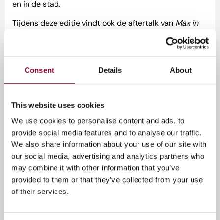
en in de stad.
Tijdens deze editie vindt ook de aftertalk van
Max in
Perugia
plaats. Bezoekers krijgen daar de kans om
verder in gesprek te gaan over de thema’s uit de serie.
Het volledige programma wordt later bekendgemaakt.
Consent
Details
About
This website uses cookies
Tags
We use cookies to personalise content and ads, to
provide social media features and to analyse our traffic.
Max & De Media
We also share information about your use of our site with
our social media, advertising and analytics partners who
may combine it with other information that you’ve
provided to them or that they’ve collected from your use
Gerelateerde artikelen
of their services.