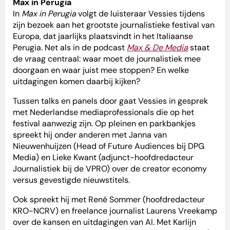
Max in Perugia
In
Max in Perugia
volgt de luisteraar Vessies tijdens
zijn bezoek aan het grootste journalistieke festival van
Europa, dat jaarlijks plaatsvindt in het Italiaanse
Perugia. Net als in de podcast
Max & De Media
staat
de vraag centraal: waar moet de journalistiek mee
doorgaan en waar juist mee stoppen? En welke
uitdagingen komen daarbij kijken?
Tussen talks en panels door gaat Vessies in gesprek
met Nederlandse mediaprofessionals die op het
festival aanwezig zijn. Op pleinen en parkbankjes
spreekt hij onder anderen met Janna van
Nieuwenhuijzen (Head of Future Audiences bij DPG
Media) en Lieke Kwant (adjunct-hoofdredacteur
Journalistiek bij de VPRO) over de creator economy
versus gevestigde nieuwstitels.
Ook spreekt hij met René Sommer (hoofdredacteur
KRO-NCRV) en freelance journalist Laurens Vreekamp
over de kansen en uitdagingen van AI. Met Karlijn