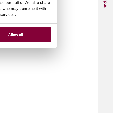
Campus
se our traffic. We also share
ers who may combine it with
 services.
Allow all