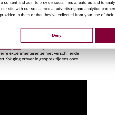
 vertrouwt het nieuws?
e content and ads, to provide social media features and to analy
 | Ilse Openneer | Marc
 our site with our social media, advertising and analytics partn
 provided to them or that they’ve collected from your use of their
tussen hoofdredacteuren Marc Veeningen
Deny
 Cann (NOS) en Ilse Openneer (RTL Nieuws)
rnalistiek en nieuwsorganisaties. Hoe gaan
uwsmijders
, kritische kijkers en lezers en het
everre experimenteren ze met verschillende
t Kok ging erover in gesprek tijdens onze