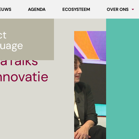
EUWS
AGENDA
ECOSYSTEEM
OVER ONS
Partners
ct
Werken bij MC
Innovatie
uage
iaTalks
nnovatie