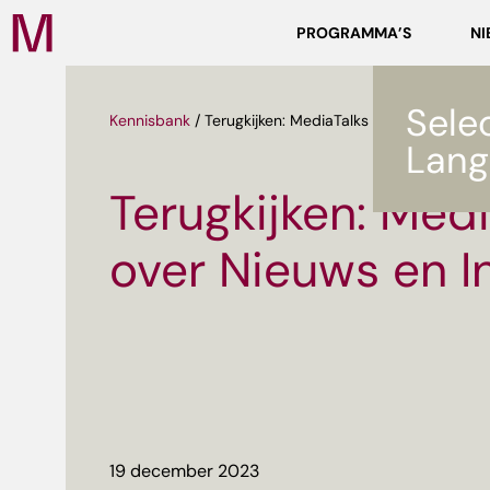
Zoeken
PROGRAMMA’S
NI
Media
Campus
NL
Sele
Kennisbank
/
Terugkijken: MediaTalks over Nieuws en 
Lang
Terugkijken: Med
over Nieuws en I
ef
19 december 2023