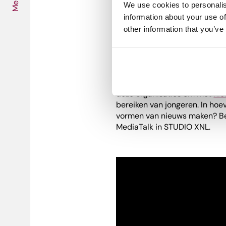
Media
Media Talk: Wie
We use cookies to personalis
Giselle van Cann
information about your use of
other information that you’ve
Veeningen
Primeur! Een uniek gesprek 
(Talpa Network), Giselle van
over het vertrouwen in de jou
deze organisaties om met
nie
bereiken van jongeren. In ho
vormen van nieuws maken? Ber
MediaTalk in STUDIO XNL.