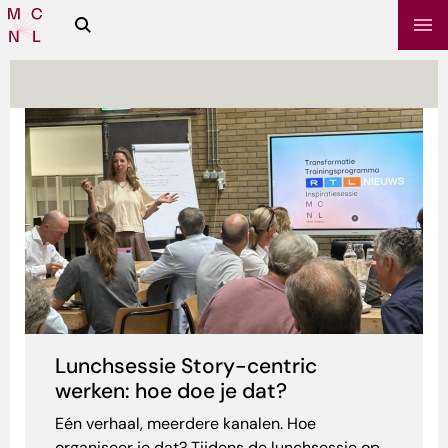
Zoeken
Media
Campus
NL
sbrief
Lunchsessie Story-centric
werken: hoe doe je dat?
Eén verhaal, meerdere kanalen. Hoe
organiseer je dat? Tijdens de lunchsessie op