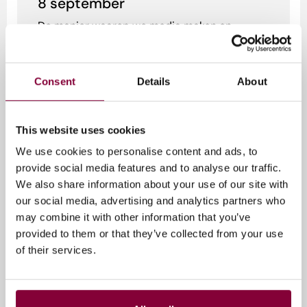
8 september
De manier waarop we media maken en
publiceren verandert. Niet alleen door AI,
maar ook doordat we steeds meer content...
Consent
Details
About
10 augustus 2026
This website uses cookies
We use cookies to personalise content and ads, to
provide social media features and to analyse our traffic.
We also share information about your use of our site with
our social media, advertising and analytics partners who
may combine it with other information that you’ve
provided to them or that they’ve collected from your use
of their services.
AI
Strategie
Workflows