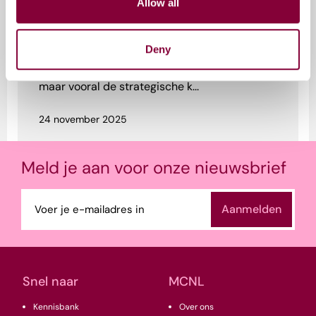
Allow all
Strategisch gebruik van AI – Kick
off sessie
Deny
AI verandert de mediasector razendsnel. Het
beïnvloedt niet alleen productieprocessen,
maar vooral de strategische k...
24 november 2025
Meld je aan voor onze nieuwsbrief
E-
mailadres
(Vereist)
Snel naar
MCNL
Kennisbank
Over ons