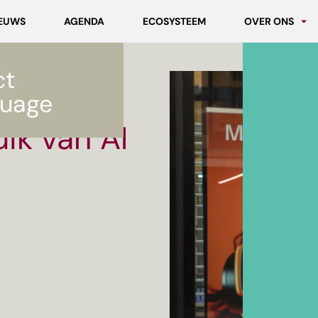
EUWS
AGENDA
ECOSYSTEEM
OVER ONS
Partners
ct
Werken bij MC
sie
uage
ik van AI