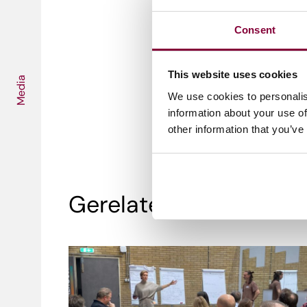
Aanmelden via Media Camp
Mail Manon van der Knaap-Ha
Consent
via
manon.vanderknaap@med
This website uses cookies
Media
We use cookies to personalis
information about your use of
other information that you’ve
Gerelateerde artikele