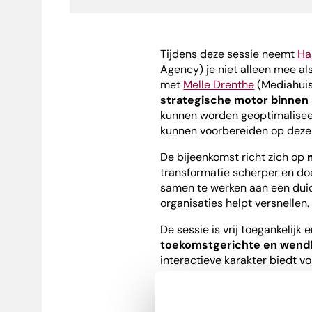
Tijdens deze sessie neemt
Ha
Agency) je niet alleen mee a
met
Melle Drenthe
(Mediahuis)
strategische motor
binnen
kunnen worden geoptimaliseer
kunnen voorbereiden op deze
De bijeenkomst richt zich op
transformatie scherper en doe
samen te werken aan een duide
organisaties helpt versnellen.
De sessie is vrij toegankelijk
toekomstgerichte en wendba
interactieve karakter biedt v
lijnen te bepalen voor een j
mediasector.