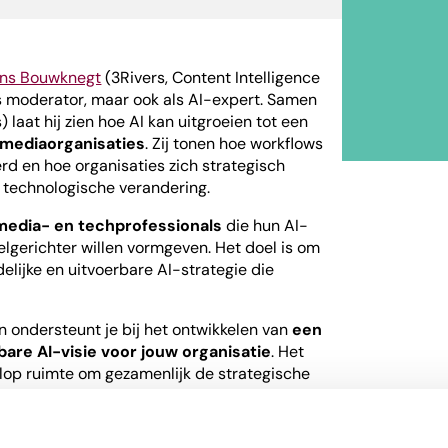
ns Bouwknegt
(3Rivers, Content Intelligence
ls moderator, maar ook als AI-expert. Samen
 laat hij zien hoe AI kan uitgroeien tot een
 mediaorganisaties
. Zij tonen hoe workflows
d en hoe organisaties zich strategisch
 technologische verandering.
media- en techprofessionals
die hun AI-
lgerichter willen vormgeven. Het doel is om
lijke en uitvoerbare AI-strategie die
 en ondersteunt je bij het ontwikkelen van
een
re AI-visie voor jouw organisatie
. Het
olop ruimte om gezamenlijk de strategische
aarprogramma rond AI-transformatie in de