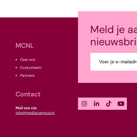
Meld je a
nieuwsbri
MCNL
E-
Over ons
mailadres
Ecosysteem
(Vereist)
Partners
Contact
Mail ons via:
info@mediacampus.nl