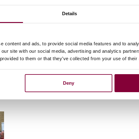
us NL
rtig, innovatiemanager bij Media Campus NL,
Details
iacampus.nl
met een korte motivatie.
e content and ads, to provide social media features and to analy
 our site with our social media, advertising and analytics partn
 provided to them or that they’ve collected from your use of their
Deny
n