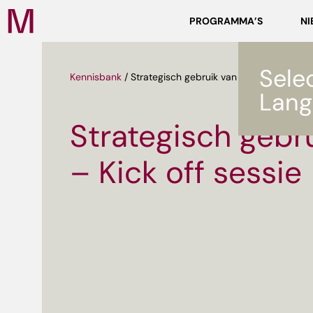
Zoeken
PROGRAMMA’S
NI
Media
Campus
NL
Sele
Kennisbank
/
Strategisch gebruik van AI – Kick off ses
Lang
Strategisch gebru
– Kick off sessie
ef