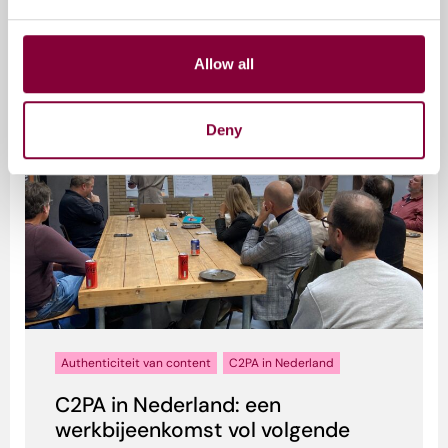
onder toenemende druk. Door de snelle
opkomst van generatieve AI en deepf...
Allow all
15 december 2025
Deny
Authenticiteit van content
C2PA in Nederland
C2PA in Nederland: een
werkbijeenkomst vol volgende