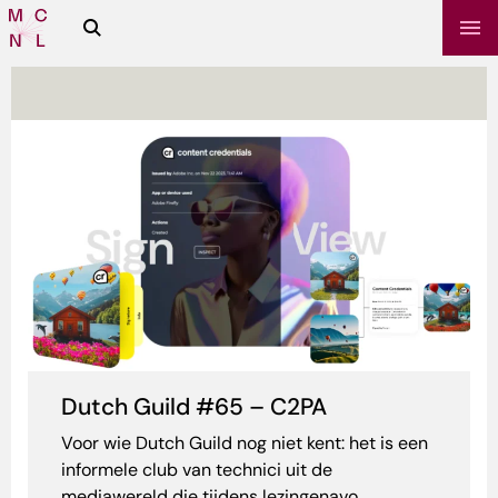
Zoeken
Media
Campus
NL
sbrief
Dutch Guild #65 – C2PA
Voor wie Dutch Guild nog niet kent: het is een
informele club van technici uit de
mediawereld die tijdens lezingenavo...