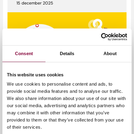
15 december 2025
Consent
Details
About
This website uses cookies
We use cookies to personalise content and ads, to
Authenticiteit van content
C2PA in Nederland
provide social media features and to analyse our traffic.
We also share information about your use of our site with
Media Campus NL ontvangt SIDN
our social media, advertising and analytics partners who
Fonds-toekenning voor
may combine it with other information that you’ve
opschaling van C2PA in Nederland
provided to them or that they’ve collected from your use
De betrouwbaarheid van digitale media staat
of their services.