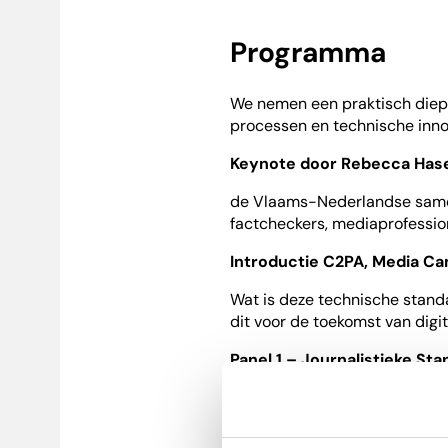
Programma
We nemen een praktisch diepe 
processen en technische inno
Keynote door Rebecca Hase
de Vlaams-Nederlandse samen
factcheckers, mediaprofessio
Introductie C2PA, Media C
Wat is deze technische stand
dit voor de toekomst van digi
Panel 1 – Journalistieke St
Een panelgesprek over ethis
nationale codes (zoals die v
technologische waarborgen? 