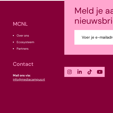
Meld je a
nieuwsbri
MCNL
E-
Over ons
mailadres
Ecosysteem
(Vereist)
Partners
Contact
Mail ons via:
info@mediacampus.nl