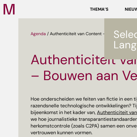
Zoeken
THEMA’S
NIEU
Media
Campus
NL
Sele
Agenda
/
Authenticiteit van Content – Bouwen aan V
Lang
Authenticiteit v
– Bouwen aan Ve
ef
Hoe onderscheiden we feiten van fictie in een t
razendsnelle technologische ontwikkelingen? T
bijeenkomst in het kader van,
Authenticiteit va
we hoe journalistieke transparantiestandaarde
herkomstcontrole (zoals C2PA) samen een onve
vertrouwen kunnen vormen.