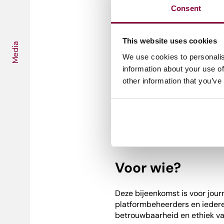
Consent
Wais Shirbaz
, Nederlandse
Dennis Naaktgeboren
, Ve
Lars Anderson
, Innovati
This website uses cookies
Media
We use cookies to personalis
Panel 2 – Publieksperspect
information about your use of
Hoe beoordeelt de consument
other information that you’ve
rol spelen platformen zoals M
Margo Smit
, Ombudsman v
Edmund Lauf
, Senior Rese
Geert-Jan Bogaerts
, best
Voor wie?
Deze bijeenkomst is voor jour
platformbeheerders en iedere
betrouwbaarheid en ethiek van