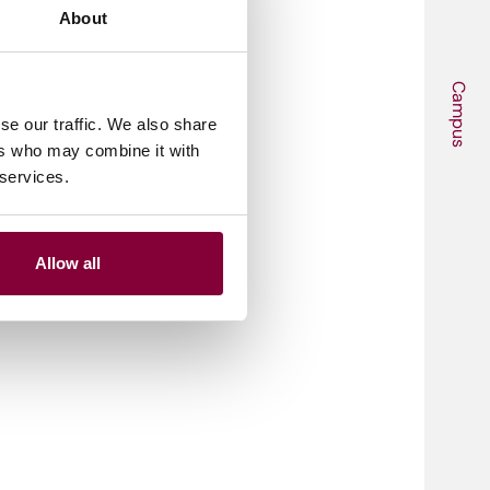
About
Campus
se our traffic. We also share
ers who may combine it with
 services.
Allow all