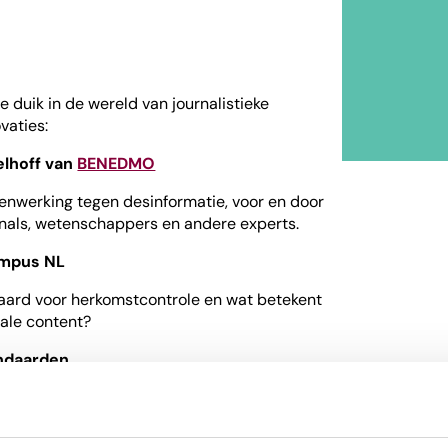
duik in de wereld van journalistieke
vaties:
lhoff van
BENEDMO
werking tegen desinformatie, voor en door
nals, wetenschappers en andere experts.
ampus NL
aard voor herkomstcontrole en wat betekent
tale content?
andaarden
che codes en methoden. Hoe verhouden
an de NVJ of de Ombudsman) zich tot
Bevestigde sprekers: