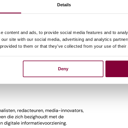
Details
 Vereniging van Journalisten (NVJ)
rslaggever nieuwsdienst AD
emanager DPG Media
e content and ads, to provide social media features and to analy
ief & Moderatie:
 our site with our social media, advertising and analytics partn
 de betrouwbaarheid van bronnen en welke
 provided to them or that they’ve collected from your use of their
eta en LinkedIn hier? Bevestigde sprekers:
oor de publiek omroepen
arch, Commissariaat voor de Media
Deny
uursvoorzitter PublicSpaces
nalisten, redacteuren, media-innovators,
en die zich bezighoudt met de
 digitale informatievoorziening.