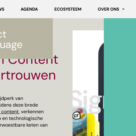
WS
AGENDA
ECOSYSTEEM
OVER ONS
Partners
ct
Werken bij MCNL
ertrouwen
uage
an Content
rtrouwen
ijdperk van
ijdens deze brede
n content
, verkennen
n en technologische
rwoestbare keten van