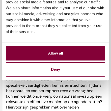
provide social media features and to analyse our traffic.
We also share information about your use of our site with
Unieke mogelijkheid
our social media, advertising and analytics partners who
may combine it with other information that you’ve
Annet Kloprogge van ROM Utrecht Region over de
provided to them or that they’ve collected from your use
sector en het rapport: “De XR-sector kan niet vanzelf
of their services.
doorontwikkelen, daar is steun voor nodig. We hebben
nu de unieke mogelijkheid om onze positie als test- en
experimenteerland verder te verbeteren. Voor onze
organisatie, die tevens sterk betrokken is bij de
Allow all
ontwikkeling van ecosystemen in bouw en zorg, is XR
een noodzakelijke stap. Wij zetten ons dan ook
intensief in om XR in de regio te profileren als
Deny
sleuteltechnologie, dat doen we samen met de
mediasector en kennisinstellingen. XR vereist
specifieke vaardigheden, kennis en inzichten. Tijdens
het opstellen van het rapport rees de vraag: hoe
kunnen we dit onderwerp op nationaal niveau op een
relevante en effectieve manier op de agenda zetten?
Hiervoor zijn gesprekken met overheden,