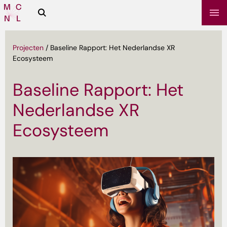
Zoeken
Media
Campus
NL
Projecten
/
Baseline Rapport: Het Nederlandse XR
Ecosysteem
Baseline Rapport: Het
Nederlandse XR
Ecosysteem
sbrief