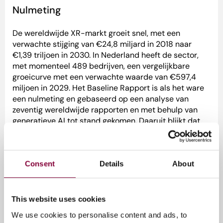
Nulmeting
De wereldwijde XR-markt groeit snel, met een
verwachte stijging van €24,8 miljard in 2018 naar
€1,39 triljoen in 2030. In Nederland heeft de sector,
met momenteel 489 bedrijven, een vergelijkbare
groeicurve met een verwachte waarde van €597,4
miljoen in 2029. Het Baseline Rapport is als het ware
een nulmeting en gebaseerd op een analyse van
zeventig wereldwijde rapporten en met behulp van
generatieve AI tot stand gekomen. Daaruit blijkt dat
Nederland een sterke academische en een sterke
onderzoekspositie binnen het domein van XR-
technologieën bekleedt. Om ervoor te zorgen de
koppositie in deze vroege markt behouden, is het
Consent
Details
About
essentieel dat het beleid hier landelijk op wordt
afgestemd en dat er nationale steun en aandacht
komt voor XR als sector. Om dit te ondersteunen is
This website uses cookies
samenwerking tussen onderwijsinstellingen,
We use cookies to personalise content and ads, to
overheden en het bedrijfsleven cruciaal.