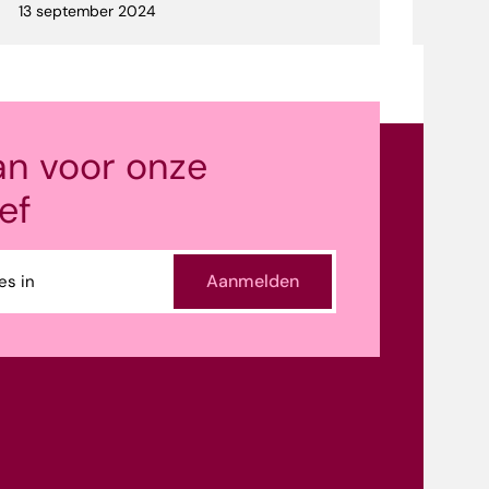
13 september 2024
31 ok
an voor onze
ef