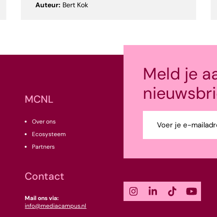
Auteur:
Bert Kok
Meld je a
nieuwsbri
MCNL
E-
Over ons
mailadres
Ecosysteem
(Vereist)
Partners
Contact
Mail ons via:
info@mediacampus.nl