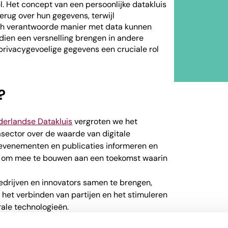
l. Het concept van een persoonlijke datakluis
terug over hun gegevens, terwijl
ch verantwoorde manier met data kunnen
ien een versnelling brengen in andere
 privacygevoelige gegevens een cruciale rol
?
derlandse Datakluis
vergroten we het
sector over de waarde van digitale
evenementen en publicaties informeren en
ls om mee te bouwen aan een toekomst waarin
edrijven en innovators samen te brengen,
n het verbinden van partijen en het stimuleren
ale technologieën.
eën die privacy en gebruiksvriendelijkheid