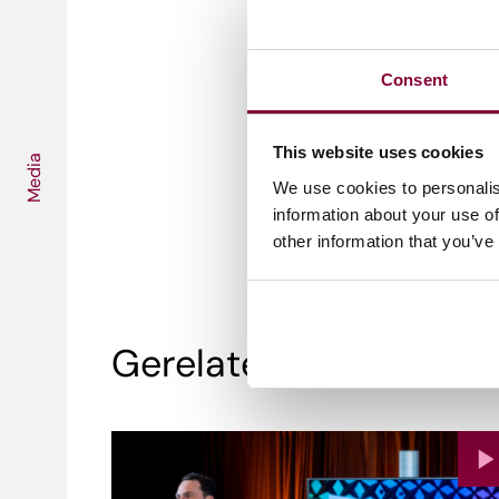
combineren.
Jouw.id
, een 
Stichting Nederlandse Datak
veilig en toegankelijk behee
Consent
behoudt.
This website uses cookies
Media
We use cookies to personalis
information about your use of
other information that you’ve
Gerelateerd