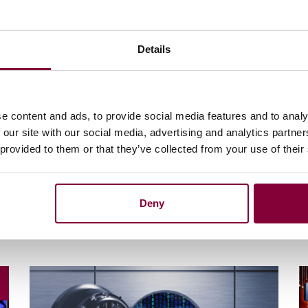
persoonlijke datakluis ontwikkeld door de
luis, is een voorbeeld van hoe gebruikersdata
rd kan worden, terwijl de gebruiker de regie
Details
e content and ads, to provide social media features and to analy
 our site with our social media, advertising and analytics partn
 provided to them or that they’ve collected from your use of their
Deny