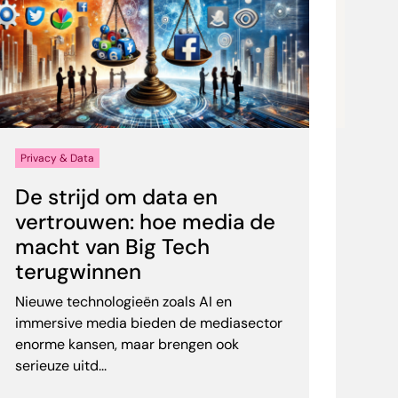
Privacy & Data
Priva
De strijd om data en
Pod
vertrouwen: hoe media de
ver
macht van Big Tech
moe
terugwinnen
Three
ieder
Nieuwe technologieën zoals AI en
en in
immersive media bieden de mediasector
vooru
enorme kansen, maar brengen ook
serieuze uitd...