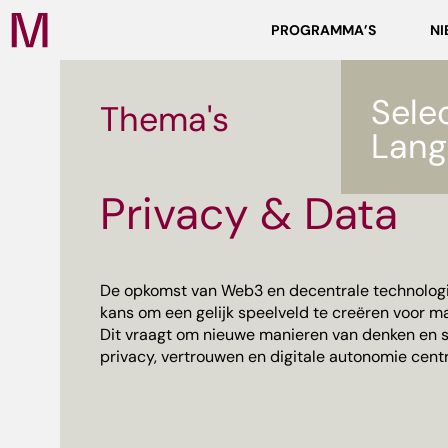
Zoeken
PROGRAMMA’S
NI
Media
Campus
NL
Sele
Thema's
Lang
Privacy & Data
ef
De opkomst van Web3 en decentrale technologi
kans om een gelijk speelveld te creëren voor ma
Dit vraagt om nieuwe manieren van denken en 
privacy, vertrouwen en digitale autonomie centr