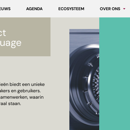
EUWS
AGENDA
ECOSYSTEEM
OVER ONS
Partners
ct
Werken bij MC
uage
eën biedt een unieke
kers en gebruikers.
samenwerken, waarin
aal staan.