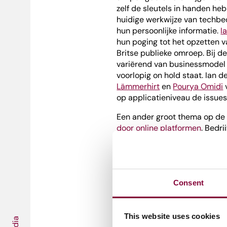
zelf de sleutels in handen heb
huidige werkwijze van techbed
hun persoonlijke informatie.
I
hun poging tot het opzetten 
Britse publieke omroep. Bij d
variërend van businessmodel 
voorlopig on hold staat. Ian d
Lämmerhirt
en
Pourya Omidi
op applicatieniveau de issu
Een ander groot thema op de
door online platformen
. Bedr
hebben aanzienlijke invloed 
de wereld zien. Dat effect wo
gebruikersdata
waarover de p
informatie die gebruikers te 
Consent
Manipulatie en 
This website uses cookies