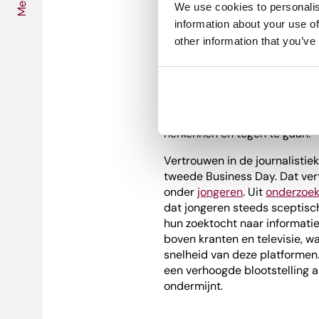
Media
Julia Janssen
We use cookies to personalis
en
Gwenda Nie
en desinformatie zien welke 
information about your use of
kunstenaar Janssen bepalen o
other information that you’ve
Facebook en YouTube welke be
dat gebruikers dit beseffen. N
tegen desinformatie niet alle
een maatschappelijke. Ze gee
en technologiebedrijven same
herkennen en tegen te gaan.
Vertrouwen in de journalistie
tweede Business Day. Dat ver
onder
jongeren
. Uit
onderzoek
dat jongeren steeds sceptisch
hun zoektocht naar informati
boven kranten en televisie, w
snelheid van deze platformen.
een verhoogde blootstelling 
ondermijnt.