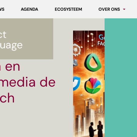
WS
AGENDA
ECOSYSTEEM
OVER ONS
Partners
ct
Werken bij MCNL
edia de macht van Big Tech
uage
a en
 media de
ech