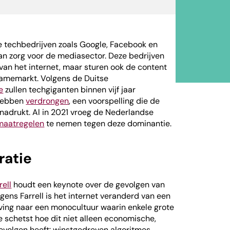
 techbedrijven zoals Google, Facebook en
an zorg voor de mediasector. Deze bedrijven
 van het internet, maar sturen ook de content
lamemarkt. Volgens de Duitse
e
zullen techgiganten binnen vijf jaar
 hebben
verdrongen
, een voorspelling die de
nadrukt. Al in 2021 vroeg de Nederlandse
maatregelen
te nemen tegen deze dominantie.
ratie
rell
houdt een keynote over de gevolgen van
ens Farrell is het internet veranderd van een
ing naar een monocultuur waarin enkele grote
e schetst hoe dit niet alleen economische,
volgen heeft: winstgedreven algoritmes