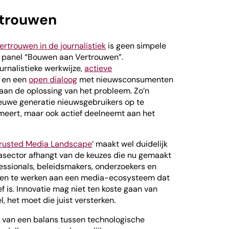
rtrouwen
ertrouwen in de journalistiek
is geen simpele
et panel “Bouwen aan Vertrouwen”.
urnalistieke werkwijze,
actieve
k en een
open dialoog
met nieuwsconsumenten
aan de oplossing van het probleem. Zo’n
euwe generatie nieuwsgebruikers op te
meert, maar ook actief deelneemt aan het
 Trusted Media Landscape
’ maakt wel duidelijk
asector afhangt van de keuzes die nu gemaakt
essionals, beleidsmakers, onderzoekers en
men te werken aan een media-ecosysteem dat
ef is. Innovatie mag niet ten koste gaan van
, het moet die juist versterken.
en van een balans tussen technologische