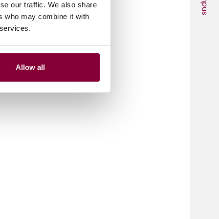
Campus
se our traffic. We also share
ers who may combine it with
 services.
Allow all