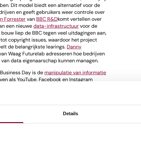
ben. Dit model biedt een alternatief voor de
rijven en geeft gebruikers weer controle over
an Forrester
van
BBC R&D
komt vertellen over
van een nieuwe
data-infrastructuur
voor de
e bouw liep de BBC tegen veel uitdagingen aan,
tot copyright issues, waardoor het project
eelt de belangrijkste learings.
Danny
van Waag Futurelab adresseren hoe bedrijven
es van data eigenaarschap kunnen managen.
 Business Day is de
manipulatie van informatie
ijven als YouTube, Facebook en Instagram
op de informatie die we ontvangen en hoe we
rdt versterkt door
AI en de grote hoeveelheden
latformen beschikken. Ze sturen bewust de
zien krijgen, vaak met een commercieel doel.
Details
desinformatie