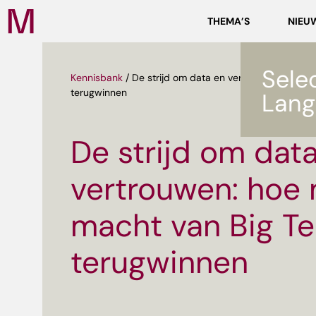
Zoeken
THEMA’S
NIEU
Media
Campus
NL
Sele
Kennisbank
/
De strijd om data en vertrouwen: hoe m
terugwinnen
Lang
De strijd om dat
vertrouwen: hoe
ef
macht van Big T
terugwinnen