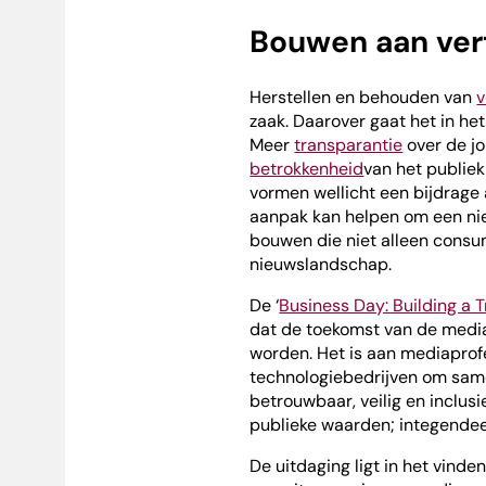
Bouwen aan ve
Herstellen en behouden van
v
zaak. Daarover gaat het in h
Meer
transparantie
over de jo
betrokkenheid
van het publie
vormen wellicht een bijdrage 
aanpak kan helpen om een ni
bouwen die niet alleen consu
nieuwslandschap.
De ‘
Business Day: Building a
dat de toekomst van de medi
worden. Het is aan mediaprof
technologiebedrijven om sa
betrouwbaar, veilig en inclusi
publieke waarden; integendeel
De uitdaging ligt in het vind