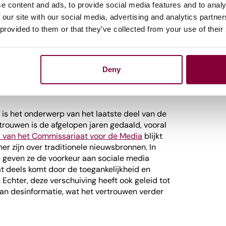
e content and ads, to provide social media features and to analy
len
laten tijdens een sessie over manipulatie
gevaren dit met zich meebrengt. Volgens
 our site with our social media, advertising and analytics partn
nzichtbare algoritmes achter platforms als
 provided to them or that they’ve collected from your use of their
richten viral gaan, wat vaak gebeurt zonder
ielen, directeur van
Tilt
, zegt dat de strijd
en een technologische uitdaging is, maar ook
Deny
ft voorbeelden van initiatieven waarin media
nwerken om desinformatie sneller te
k is het onderwerp van het laatste deel van de
trouwen is de afgelopen jaren gedaald, vooral
 van het Commissariaat voor de Media
blijkt
er zijn over traditionele nieuwsbronnen. In
e geven ze de voorkeur aan sociale media
at deels komt door de toegankelijkheid en
 Echter, deze verschuiving heeft ook geleid tot
aan desinformatie, wat het vertrouwen verder