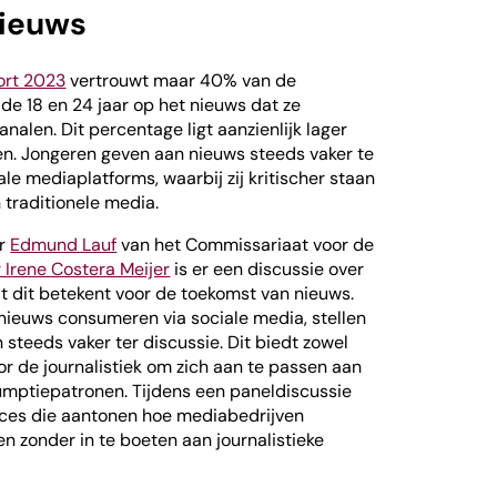
nieuws
ort 2023
vertrouwt maar 40% van de
de 18 en 24 jaar op het nieuws dat ze
nalen. Dit percentage ligt aanzienlijk lager
en. Jongeren geven aan nieuws steeds vaker te
iale mediaplatforms, waarbij zij kritischer staan
 traditionele media.
er
Edmund Lauf
van het Commissariaat voor de
 Irene Costera Meijer
is er een discussie over
t dit betekent voor de toekomst van nieuws.
 nieuws consumeren via sociale media, stellen
 steeds vaker ter discussie. Dit biedt zowel
or de journalistiek om zich aan te passen aan
ptiepatronen. Tijdens een paneldiscussie
ices die aantonen hoe mediabedrijven
n zonder in te boeten aan journalistieke