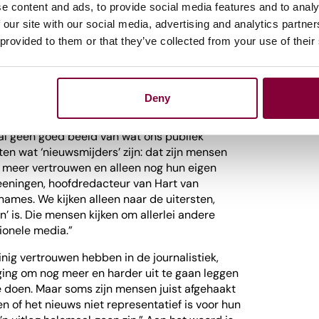
pilot
gaat binnenkort van start. “Zo kunnen
e content and ads, to provide social media features and to analy
eer te weten komen over het gedrag van hun
 our site with our social media, advertising and analytics partn
”
 provided to them or that they’ve collected from your use of their
niet dan wel
Deny
is hard nodig. Want we hebben in de
al geen goed beeld van wat ons publiek
ten wat ‘nieuwsmijders’ zijn: dat zijn mensen
t meer vertrouwen en alleen nog hun eigen
eeningen, hoofdredacteur van Hart van
names. We kijken alleen naar de uitersten,
en’ is. Die mensen kijken om allerlei andere
ionele media.”
ig vertrouwen hebben in de journalistiek,
ing om nog meer en harder uit te gaan leggen
 doen. Maar soms zijn mensen juist afgehaakt
n of het nieuws niet representatief is voor hun