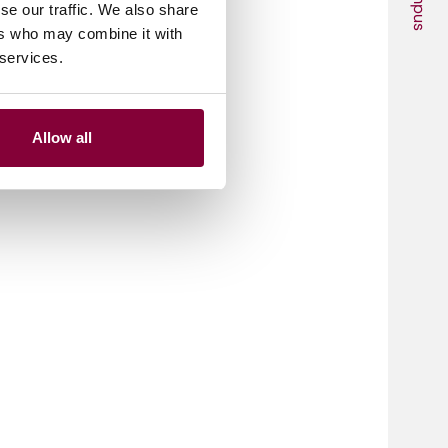
Campus
se our traffic. We also share
ers who may combine it with
 services.
Allow all