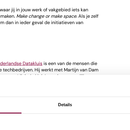
 waar jij in jouw werk of vakgebied iets kan
e maken.
Make change or make space
. Als je zelf
m dan in ieder geval de initiatieven van
ederlandse Datakluis
is een van de mensen die
e techbedrijven. Hij werkt met Martijn van Dam
 een ‘digitale kluis’ voor je persoonlijke
f bepalen welke partij wat van je mag weten.
rst met een product te komen dat voor de
 jouw.id kun je met hetzelfde account bij de
Details
Nederlandse media inloggen: de NPO, RTL, Hart
doen in ieder geval mee aan onze pilot. Bij
meteen een digitale kluis. Vanaf dat moment
en over hoe ze hun persoonlijke data kunnen