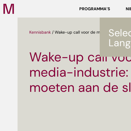
Zoeken
PROGRAMMA’S
NI
Media
Campus
NL
Sele
Kennisbank
/
Wake-up call voor de media-industrie: 
Lang
Wake-up call voo
media-industrie:
moeten aan de sl
ef