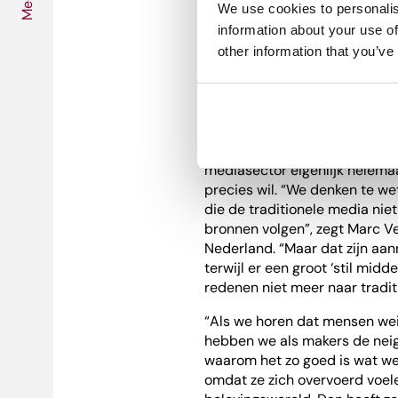
Media
beheren en beschermen.” De
We use cookies to personalis
onze eigen mediabedrijven m
information about your use of
gebruikers, mét toestemming.
other information that you’ve
We weten meer 
En meer te weten komen, dat 
mediasector eigenlijk helema
precies wil. “We denken te we
die de traditionele media nie
bronnen volgen”, zegt Marc V
Nederland. “Maar dat zijn aan
terwijl er een groot ‘stil midd
redenen niet meer naar tradit
“Als we horen dat mensen wein
hebben we als makers de neig
waarom het zo goed is wat we
omdat ze zich overvoerd voele