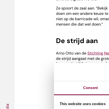
Ze spoort de zaal aan. “Bekijk
doen om een andere keuze t
niet op de barricade wil, omar
mensen die dat wel doen.”
De strijd aan
Arno Otto van de
Stichting N
de strijd aangaat met de grot
(voormalig NPO-bestuurder) aan
gegevens. Je kunt daarmee zel
Otto’s aanvalsroute is om ee
gebruiker heel simpel is. “Met
Consent
sites van veel verschillende 
van Nederland en Shownieuws 
zo’n account krijgen mensen 
This website uses cookies
kunnen we ze enthousiast mak