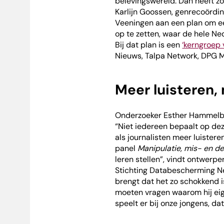
belevingswereld. Dan heeft zo
Karlijn Goossen, genrecoördin
Veeningen aan een plan om e
op te zetten, waar de hele Ne
Bij dat plan is een
‘kerngroep 
Nieuws, Talpa Network, DPG M
Meer luisteren,
Onderzoeker Esther Hammelburg
“Niet iedereen bepaalt op de
als journalisten meer luistere
panel
Manipulatie, mis- en d
leren stellen”, vindt ontwerp
Stichting Databescherming Ned
brengt dat het zo schokkend is
moeten vragen waarom hij eige
speelt er bij onze jongens, dat