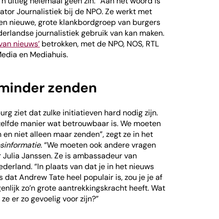
’n uitleg helemaal geen zin.” Aan het woord is
ator Journalistiek bij de NPO. Ze werkt met
en nieuwe, grote klankbordgroep van burgers
derlandse journalistiek gebruik van kan maken.
van nieuws’
betrokken, met de NPO, NOS, RTL
edia en Mediahuis.
 minder zenden
 ziet dat zulke initiatieven hard nodig zijn.
zelfde manier wat betrouwbaar is. We moeten
n en niet alleen maar zenden”, zegt ze in het
esinformatie
. “We moeten ook andere vragen
er Julia Janssen. Ze is ambassadeur van
erland. “In plaats van dat je in het nieuws
 dat Andrew Tate heel populair is, zou je je af
nlijk zo’n grote aantrekkingskracht heeft. Wat
 ze er zo gevoelig voor zijn?”