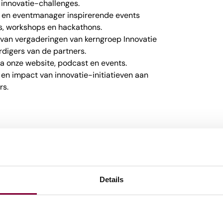
 innovatie-challenges.
en eventmanager inspirerende events
ks, workshops en hackathons.
 van vergaderingen van kerngroep Innovatie
digers van de partners.
ia onze website, podcast en events.
en impact van innovatie-initiatieven aan
rs.
ronde HBO-opleiding of HBO werk- en
ervaring met innovatie binnen de media of
grond in een soortgelijke rol is niet per se
Details
t mensen op een natuurlijke manier te