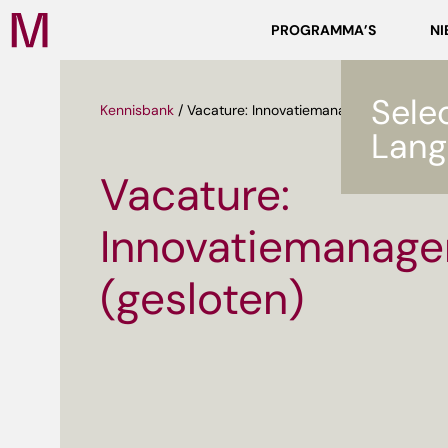
Zoeken
PROGRAMMA’S
NI
Media
Campus
NL
Sele
Kennisbank
/
Vacature: Innovatiemanager (gesloten)
Lang
Vacature:
Innovatiemanage
(gesloten)
ef