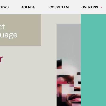
EUWS
AGENDA
ECOSYSTEEM
OVER ONS
Partners
ct
Werken bij MC
uage
r