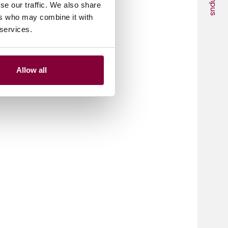
Campus
se our traffic. We also share
ers who may combine it with
 services.
Allow all