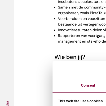
incubators, accelerators en
Samen met de community- 
organiseren, zoals PizzaTal
Voorbereiden en voorzitten
bestaande uit vertegenwoor
Innovatieresultaten delen v
Rapporteren van voortgang 
management en stakeholde
Wie ben jij?
Je hebt minimaal een afge
denkniveau.
Je hebt minimaal vijf jaar 
creatieve sector. Een achter
Consent
nodig.
Je bent enthousiast en wee
This website uses cookies
verbinden.