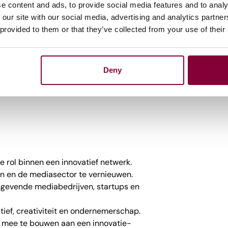
t altijd kansen, maar weet tegelijkertijd de
e content and ads, to provide social media features and to analy
 our site with our social media, advertising and analytics partn
ren en vindt het uitdagend om structuur te
 provided to them or that they’ve collected from your use of their
 omgeving.
ren van projecten en initiatieven.
esse in de laatste trends en ontwikkelingen
Deny
logiesector.
 en Engelse taal uitstekend, zowel mondeling
 rol binnen een innovatief netwerk.
n en de mediasector te vernieuwen.
evende mediabedrijven, startups en
atief, creativiteit en ondernemerschap.
s mee te bouwen aan een innovatie-