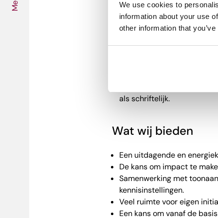
Media
Je bent initiatiefrijk en zie
We use cookies to personalis
risico’s goed in te schatten.
information about your use of
Je houdt ervan om te pionie
other information that you’ve
brengen in een dynamische
Je bent goed in het (aan)stu
Je hebt kennis van en inter
binnen de media- en techno
Je beheerst de Nederlandse
als schriftelijk.
Wat wij bieden
Een uitdagende en energieke
De kans om impact te make
Samenwerking met toonaang
kennisinstellingen.
Veel ruimte voor eigen initi
Een kans om vanaf de basi