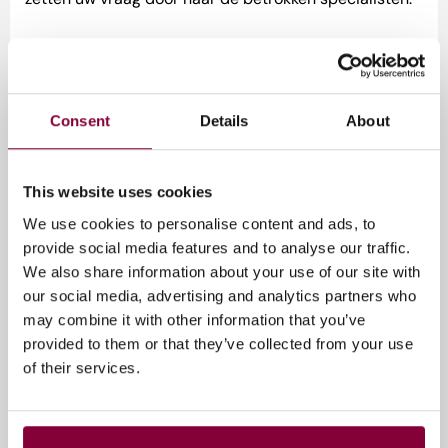
Download het aanleverprofiel:
220629-Mezzanine-profile-in-primary-distribution-
Consent
Details
About
V06-update-addendum22
This website uses cookies
Tags
We use cookies to personalise content and ads, to
provide social media features and to analyse our traffic.
Media Campus NL
Privacy & Data
We also share information about your use of our site with
our social media, advertising and analytics partners who
may combine it with other information that you’ve
provided to them or that they’ve collected from your use
Gerelateerde artikelen
of their services.