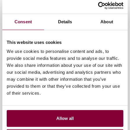
Storytelling & Experience
Consent
Details
About
Media Campus NL sluit zich aan bij
het DPP-netwerk en neemt
This website uses cookies
waardevolle inzichten mee uit de
Leaders’ Briefing 2025
We use cookies to personalise content and ads, to
provide social media features and to analyse our traffic.
Media Campus NL heeft zich recent
We also share information about your use of our site with
aangesloten bij het internationale DPP-
our social media, advertising and analytics partners who
netwerk en was voor het eerst aanwezig bij d...
may combine it with other information that you’ve
provided to them or that they’ve collected from your use
16 december 2025
of their services.
Allow all