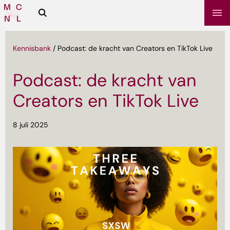
Zoeken
Media
Campus
NL
Kennisbank
/
Podcast: de kracht van Creators en TikTok Live
Podcast: de kracht van
Creators en TikTok Live
8 juli 2025
sbrief