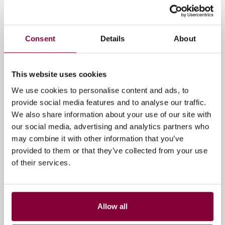
Storytelling & Experience
Consent
Details
About
Media Campus NL sluit zich aan bij
het DPP-netwerk en neemt
This website uses cookies
waardevolle inzichten mee uit de
Leaders’ Briefing 2025
We use cookies to personalise content and ads, to
provide social media features and to analyse our traffic.
Media Campus NL heeft zich recent
We also share information about your use of our site with
aangesloten bij het internationale DPP-
our social media, advertising and analytics partners who
netwerk en was voor het eerst aanwezig bij d...
may combine it with other information that you’ve
provided to them or that they’ve collected from your use
16 december 2025
of their services.
Allow all