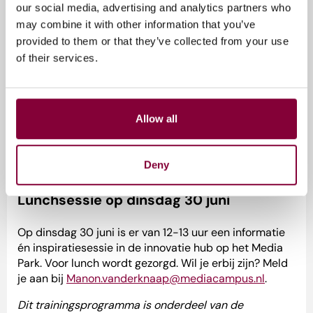
november
our social media, advertising and analytics partners who
Tijd: 09.30 – 16.00 uur (inloop vanaf 09.00 uur)
may combine it with other information that you’ve
Locatie: Media Innovatie Hub, Media Park
provided to them or that they’ve collected from your use
Deelname: €1.200 p.p. — partners van Media Campus
of their services.
NL €600 p.p. (incl. koffie, thee, lunch en snacks)
Meld je aan voor het Nieuws Transformatie
Trainingsprogramma
. Het aantal plaatsen is beperkt,
Allow all
dus we maken een selectie op basis van motivatie en
beschikbaarheid. Na aanmelding hoor je zo snel
mogelijk of je erbij bent.
Deny
Lunchsessie op dinsdag 30 juni
Op dinsdag 30 juni is er van 12-13 uur een informatie
én inspiratiesessie in de innovatie hub op het Media
Park. Voor lunch wordt gezorgd. Wil je erbij zijn? Meld
je aan bij
Manon.vanderknaap@mediacampus.nl
.
Dit trainingsprogramma is onderdeel van de