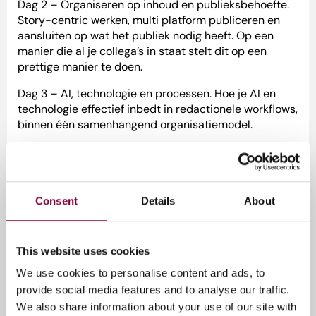
Dag 2 – Organiseren op inhoud en publieksbehoefte.
Story-centric werken, multi platform publiceren en
aansluiten op wat het publiek nodig heeft. Op een
manier die al je collega’s in staat stelt dit op een
prettige manier te doen.
Dag 3 – AI, technologie en processen. Hoe je AI en
technologie effectief inbedt in redactionele workflows,
binnen één samenhangend organisatiemodel.
Na drie dagen heb je niet alleen overzicht over het
hele ecosysteem en hoe de onderdelen
samenhangen, maar ook een concreet
handelingsperspectief voor je eigen organisatie. En
Consent
Details
About
een netwerk van gelijkgestemden om er niet alleen
voor te staan.
This website uses cookies
Praktisch
We use cookies to personalise content and ads, to
provide social media features and to analyse our traffic.
Data: donderdag 15 oktober, 29 oktober en 12
We also share information about your use of our site with