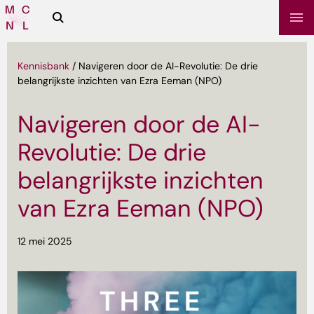
Zoeken
Media
Campus
NL
Kennisbank
/
Navigeren door de AI-Revolutie: De drie
belangrijkste inzichten van Ezra Eeman (NPO)
Navigeren door de AI-
Revolutie: De drie
belangrijkste inzichten
van Ezra Eeman (NPO)
sbrief
12 mei 2025