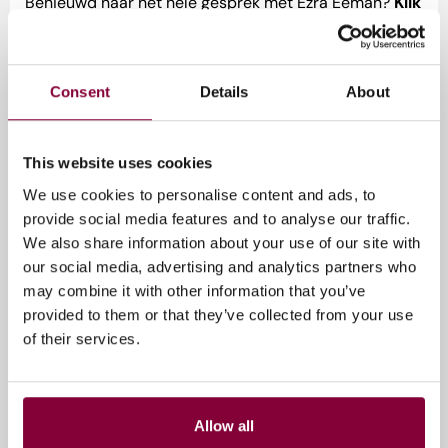
Benieuwd naar het hele gesprek met Ezra Eeman?
Klik
hieronder
om de eerste aflevering van de Three
Takeaways — Perugia Special te beluisteren.
Consent
Details
About
This website uses cookies
We use cookies to personalise content and ads, to
provide social media features and to analyse our traffic.
We also share information about your use of our site with
our social media, advertising and analytics partners who
may combine it with other information that you’ve
provided to them or that they’ve collected from your use
Liever onderweg luisteren?
Abonneer
je op de
of their services.
podcast via je favoriete platform en mis geen enkele
aflevering!
Beluister meer afleveringen van de serie ‘
Three
Allow all
Takeaways
– Perugia Special’