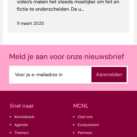
video’s maken het steeds moeilijker om feit en
fictie te onderscheiden. De u...
11 maart 2025
Meld je aan voor onze nieuwsbrief
E-
mailadres
(Vereist)
Snel naar
MCNL
Kennisbank
Over ons
Agenda
Ecosysteem
Thema's
Partners