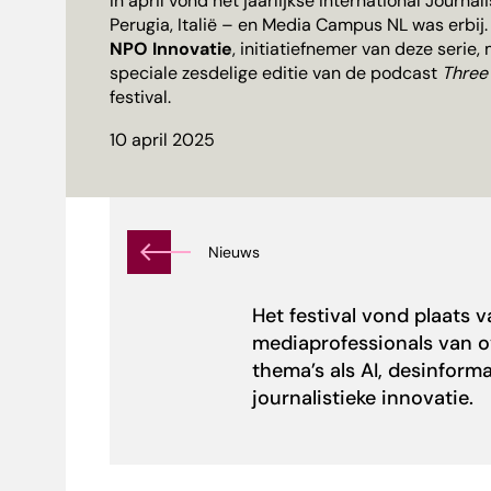
In april vond het jaarlijkse
International Journal
Perugia, Italië – en Media Campus NL was erbij
NPO Innovatie
, initiatiefnemer van deze serie
speciale zesdelige editie van de podcast
Three
festival.
10 april 2025
Nieuws
Het festival vond plaats 
mediaprofessionals van o
thema’s als AI, desinforma
journalistieke innovatie.