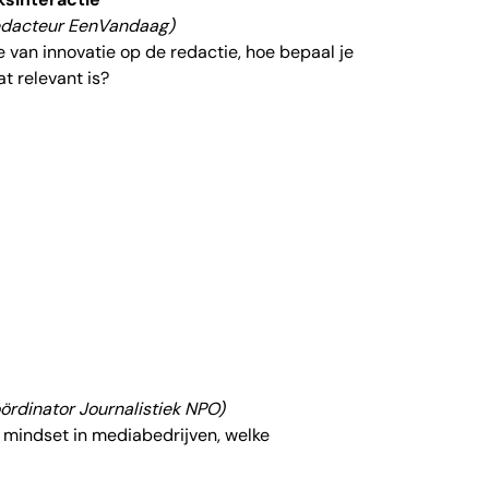
edacteur Een
Van
daag)
ie
van
innovatie op
de
redactie, hoe bepaal je
t rele
van
t is?
rdinator Journalistiek NPO)
 mindset in mediabedrijven, welke