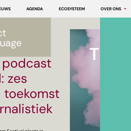
EUWS
AGENDA
ECOSYSTEEM
OVER ONS
Partners
ct
Werken bij MC
al: zes inzichten voor de
uage
 podcast
: zes
e toekomst
nalistiek