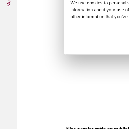
Media
We use cookies to personalis
information about your use of
other information that you’ve
aflevering 4 – Beschermen
met Lieke Kwant (Adjunct Ho
Buitenlandjournalistiek, geopo
je mensen (op innovatieve man
Nieuwsrele
van
tie en publie