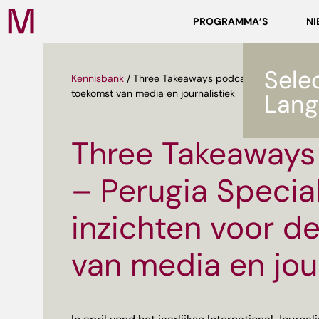
Zoeken
PROGRAMMA’S
NI
Media
Campus
NL
Sele
Kennisbank
/
Three Takeaways podcast – Perugia Speci
toekomst van media en journalistiek
Lang
Three Takeaways
– Perugia Special
ef
inzichten voor d
van media en jour