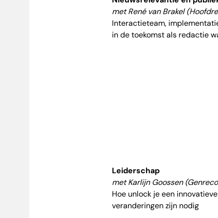
met René
van
Brakel (Hoofdr
Interactieteam, implementat
in
de
toekomst als redactie wa
Lei
de
rschap
met
Karlijn
Goossen (Genrecoö
Hoe unlock je een innovatieve
veran
de
ringen zijn nodig