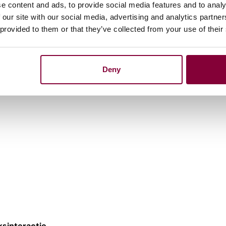
e content and ads, to provide social media features and to analy
 our site with our social media, advertising and analytics partn
 provided to them or that they’ve collected from your use of their
van
de
de
mocratie
ofdredacteur VPRO)
Deny
litiek, ongehoor
de
verhalen. Hoe interesseer
ieren) voor ‘ver-
van
-je-bed’ verhalen?
ksinteractie