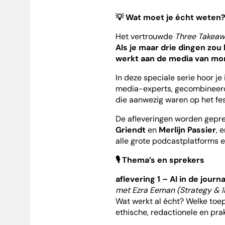
💡
Wat moet je écht weten
Het vertrouwde
Three Takea
Als je maar drie dingen zo
werkt aan de media van mo
In deze speciale serie hoor je
media-experts, gecombineerd
die aanwezig waren op het fes
De afleveringen worden gepr
Griendt
en
Merlijn Passier
, 
alle grote podcastplatforms en 
🎙️
Thema’s en sprekers
aflevering 1 – AI in de journa
met Ezra Eeman (Strategy & I
Wat werkt al écht? Welke toep
ethische, redactionele en pr