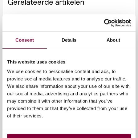
Gerelateerde artikelen
Consent
Details
About
This website uses cookies
We use cookies to personalise content and ads, to
provide social media features and to analyse our traffic.
We also share information about your use of our site with
our social media, advertising and analytics partners who
Media Campus NL
may combine it with other information that you’ve
provided to them or that they’ve collected from your use
SXSW London 2026: zes signalen
of their services.
die blijven hangen
Dit jaar reisde ik weer mee met de New Dutch
Wave Tour, die opnieuw een Nederlandse