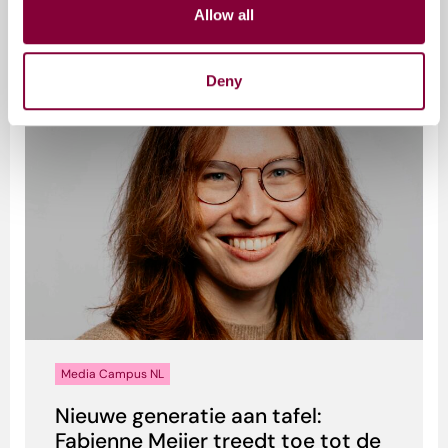
Allow all
delegatie naar Londen bracht en m...
Auteur:
Vivian Opsteegh
Deny
Media Campus NL
Nieuwe generatie aan tafel:
Fabienne Meijer treedt toe tot de