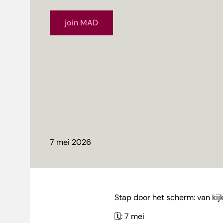
join MAD
7 mei 2026
Stap door het scherm: van kij
🗓️: 7 mei