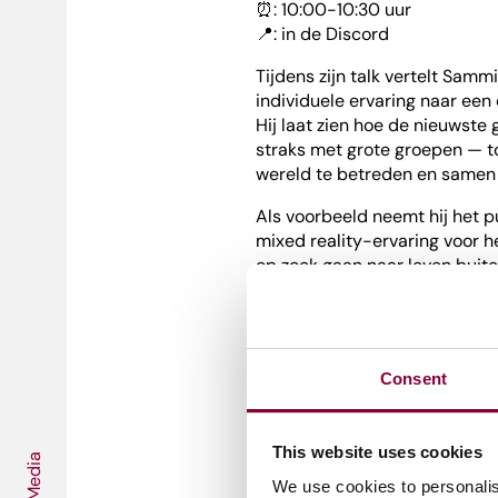
⏰: 10:00-10:30 uur
📍: in de Discord
Tijdens zijn talk vertelt Sam
individuele ervaring naar een
Hij laat zien hoe de nieuwste
straks met grote groepen — to
wereld te betreden en samen 
Als voorbeeld neemt hij het p
mixed reality-ervaring voor 
op zoek gaan naar leven buite
Mis het niet! Join de MAD-co
de nieuwste toepassingen in 
Consent
This website uses cookies
Media
We use cookies to personalis