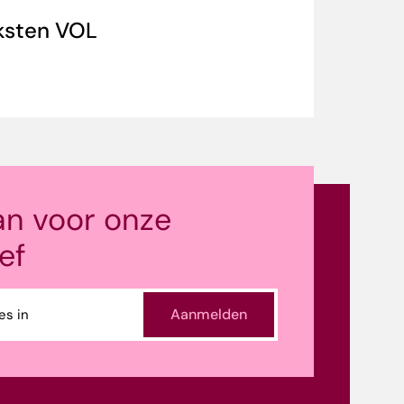
eksten VOL
an voor onze
ef