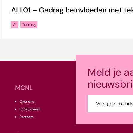
AI 1.01 – Gedrag beïnvloeden met t
AI
Training
Meld je a
nieuwsbri
MCNL
E-
Over ons
mailadres
Ecosysteem
(Vereist)
Partners