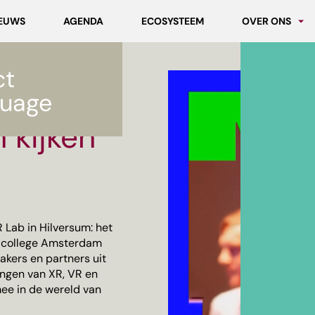
EUWS
AGENDA
ECOSYSTEEM
OVER ONS
Partners
ct
Werken bij MC
uage
 kijken
 Lab in Hilversum: het
iacollege Amsterdam
kers en partners uit
ngen van XR, VR en
ee in de wereld van