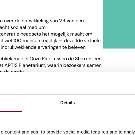
mie over de ontwikkeling van VR van een
 echt sociaal medium.
 generatie headsets het mogelijk maakt om
t wel 100 mensen tegelijk — dezelfde virtuele
indrukwekkende ervaringen te beleven.
ubliek mee in Onze Plek tussen de Sterren: een
het ARTIS Planetarium, waarin bezoekers samen
n de aarde.
mmunity, praat live mee en ontdek als eerste
VR.
Details
e content and ads, to provide social media features and to analy