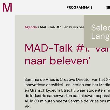
Zoeken
PROGRAMMA’S
NI
Media
Campus
NL
Sele
Agenda
/
MAD-Talk #1: ‘van kijken naar beleven’
Lang
MAD-Talk #1: ‘van
naar beleven’
ef
Sammie de Vries is Creative Director van het XR
innovatieve ontwikkel- en leerlab van het Med
en Grafisch Lyceum Utrecht, waar studenten, ma
de industrie samenwerken aan nieuwe toepassi
AI. In 30 minuten neemt Sammie de Vries ons m
VR.