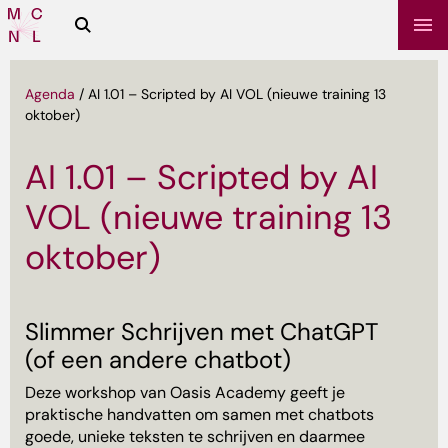
Zoeken
Media
Campus
NL
Agenda
/
AI 1.01 – Scripted by AI VOL (nieuwe training 13
oktober)
AI 1.01 – Scripted by AI
VOL (nieuwe training 13
oktober)
sbrief
Slimmer Schrijven met ChatGPT
(of een andere chatbot)
​Deze workshop van Oasis Academy geeft je
praktische handvatten om samen met chatbots
goede, unieke teksten te schrijven en daarmee