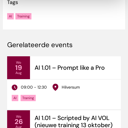
Tags
AI
Training
Gerelateerde events
Wo
19
AI 1.01 – Prompt like a Pro
Aug
09:00 - 12:30
Hilversum
AI
Traning
AI 1.01 – Scripted by AI VOL
Wo
26
(nieuwe training 13 oktober)
Aug