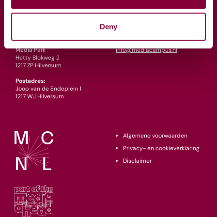
Thema's
Partners
Adres
Contact
Deny
Bezoekadres:
Mail ons via:
Media Park
info@mediacampus.nl
Hetty Blokweg 2
1217 ZP Hilversum
Postadres:
Joop van de Endeplein 1
1217 WJ Hilversum
Algemene voorwaarden
Privacy- en cookieverklaring
Disclaimer