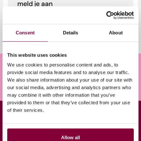
meld je aan
Onder leiding van Rig Hehenkamp, die de
transformatie van RTL Nieuws leidde,
organiseert Media Campus NL dit najaar e...
Consent
Details
About
22 juni 2026
This website uses cookies
Meld je aan voor onze nieuwsbrief
We use cookies to personalise content and ads, to
provide social media features and to analyse our traffic.
E-
We also share information about your use of our site with
mailadres
our social media, advertising and analytics partners who
(Vereist)
may combine it with other information that you’ve
provided to them or that they’ve collected from your use
of their services.
Snel naar
MCNL
Kennisbank
Over ons
Agenda
Ecosysteem
Allow all