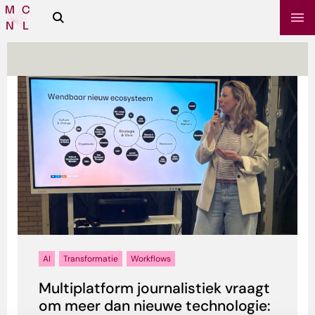
Zoeken
Media
Campus
NL
sbrief
AI
Transformatie
Workflows
Multiplatform journalistiek vraagt
om meer dan nieuwe technologie: