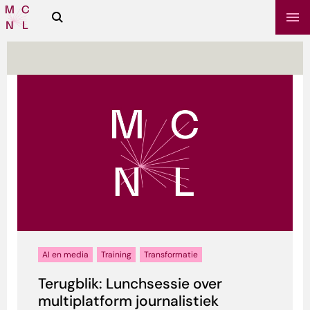
Zoeken
Media
Campus
NL
sbrief
AI en media
Training
Transformatie
Terugblik: Lunchsessie over
multiplatform journalistiek