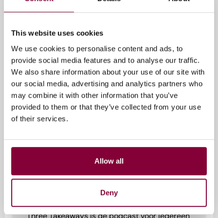
Auteur:
Jolien van de Griendt
This website uses cookies
We use cookies to personalise content and ads, to
provide social media features and to analyse our traffic.
We also share information about your use of our site with
our social media, advertising and analytics partners who
may combine it with other information that you’ve
provided to them or that they’ve collected from your use
of their services.
Future of News
Privacy & Data
Allow all
Storytelling & Experience
Goede content creëren is een
Deny
exacte wetenschap
Three Takeaways is dé podcast voor iedereen