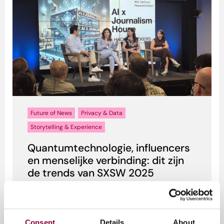
Future of News
Privacy & Data
Storytelling & Experience
Quantumtechnologie, influencers
en menselijke verbinding: dit zijn
de trends van SXSW 2025
Op conferentie South By Southwest (SXSW)
komen ieder jaar tienduizenden creatieven,
strategen, mediamakers, muzikante...
Consent
Details
About