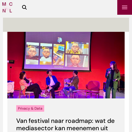
Zoeken
Media
Campus
NL
sbrief
Privacy & Data
Van festival naar roadmap: wat de
mediasector kan meenemen uit