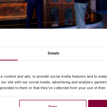
Details
e content and ads, to provide social media features and to analy
 our site with our social media, advertising and analytics partn
heatershow Media Campus Live
 provided to them or that they’ve collected from your use of their
ekend! Presentator Max Vessies gaat op 27 augustus in gespr
Deny