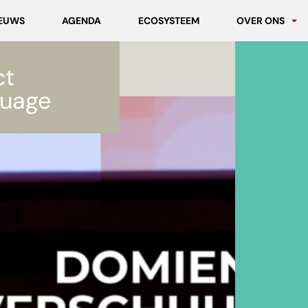
EUWS
AGENDA
ECOSYSTEEM
OVER ONS
Partners
ct
Werken bij MC
uage