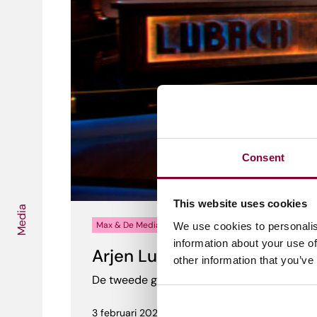
Consent
This website uses cookies
Media
Max & De Media
Media Campus Live
We use cookies to personalis
information about your use of
Arjen Lubach te gast bij t
other information that you’ve
De tweede gast van Media Campus Live is b
3 februari 2026