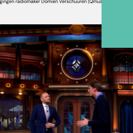
 gingen radiomaker Domien Verschuuren (Qmusic) en presenta