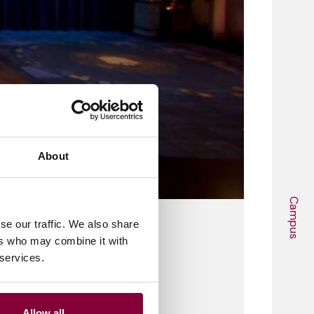
About
Campus
se our traffic. We also share
ers who may combine it with
 services.
ek met Arjen Luba...
Allow all