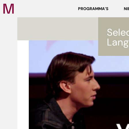
Zoeken
PROGRAMMA’S
NI
Media
Campus
NL
Sele
Lang
ef