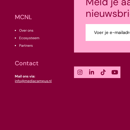
Meld je a
nieuwsbri
MCNL
E-
Over ons
mailadres
Ecosysteem
(Vereist)
Partners
Contact
Mail ons via:
info@mediacampus.nl