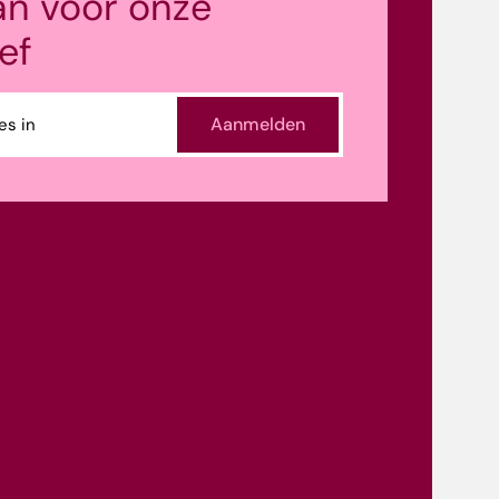
an voor onze
ef