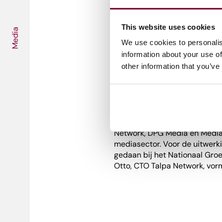
vraagstukken en de zorgen d
gemeente is het beschermen 
This website uses cookies
punt. Dat inwoners zelf regie
Media
beide wethouders een waardev
We use cookies to personalis
bezoek van staatssecretaris V
information about your use of
een samenwerking.
other information that you’ve
Stichting Neder
De
Stichting Nederlandse Dat
Network, DPG Media en Mediahu
mediasector. Voor de uitwerki
gedaan bij het Nationaal Groe
Otto, CTO Talpa Network, vor