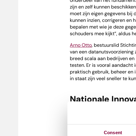
onderdeel van het fundament 
zijn en zelf kunnen beschikken
moet zijn eigen gegevens bij 
kunnen inzien, corrigeren en 
bepalen met wie je deze gege
schouders mee kijkt”, aldus he
Arno Otto
, bestuurslid Stich
van een datanutsvoorziening z
breed scala aan bedrijven en 
testen. Er is vooral aandacht 
praktisch gebruik, beheer en 
in staat zijn veel sneller te k
Nationale Innov
Karin Walters, wethouder Me
waren namens de gemeente Hil
Stichting Nederlandse Dataklu
Consent
innovatieagenda van de medi