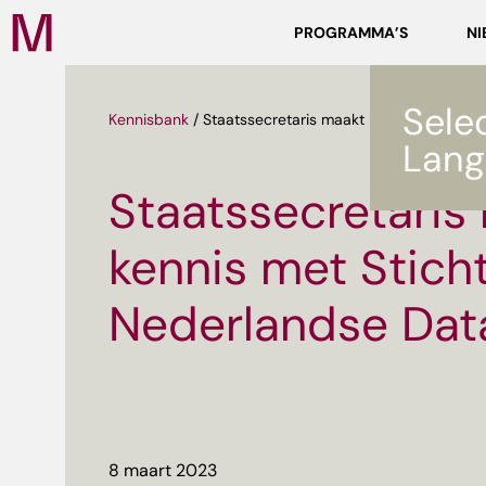
Zoeken
PROGRAMMA’S
NI
Media
Campus
NL
Sele
Kennisbank
/
Staatssecretaris maakt kennis met Stich
Lang
Staatssecretaris
kennis met Stich
Nederlandse Data
ef
8 maart 2023