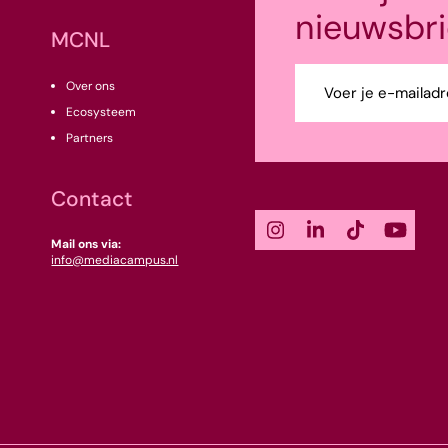
nieuwsbri
MCNL
E-
Over ons
mailadres
Ecosysteem
(Vereist)
Partners
Contact
Mail ons via:
info@mediacampus.nl