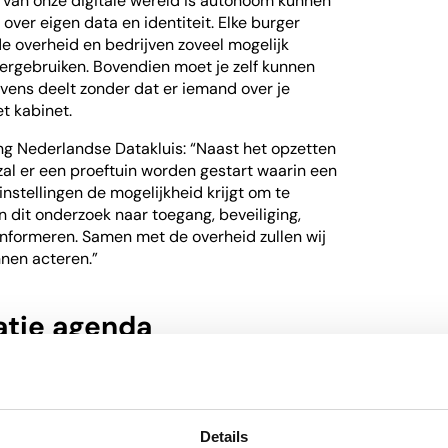
van onze digitale wereld is autonoom kunnen
 over eigen data en identiteit. Elke burger
de overheid en bedrijven zoveel mogelijk
hergebruiken. Bovendien moet je zelf kunnen
vens deelt zonder dat er iemand over je
t kabinet.
ting Nederlandse Datakluis: “Naast het opzetten
al er een proeftuin worden gestart waarin een
instellingen de mogelijkheid krijgt om te
in dit onderzoek naar toegang, beveiliging,
informeren. Samen met de overheid zullen wij
unnen acteren.”
atie agenda
dia en Arno Scheepers, wethouder Economie,
versum aanwezig. Het initiatief van de
is komt voort uit de
nationale
Details
a-industrie
. Het sluit goed aan bij de actuele