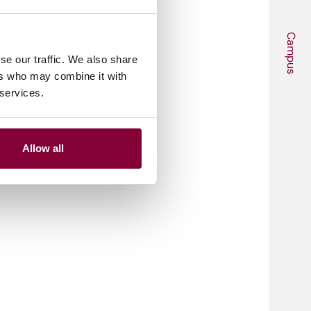
Campus
se our traffic. We also share
ers who may combine it with
 services.
Allow all