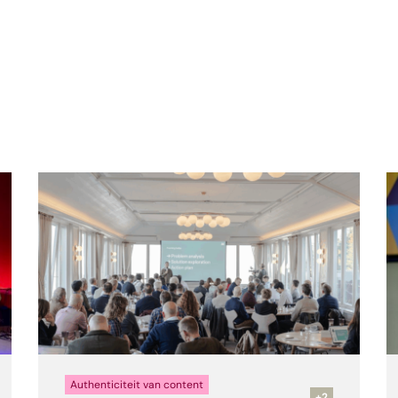
n
Authenticiteit van content
+2