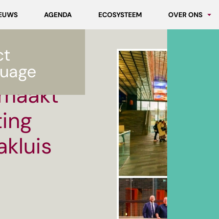
EUWS
AGENDA
ECOSYSTEEM
OVER ONS
Partners
ct
Werken bij MC
ting Nederlandse Datakluis
uage
 maakt
ting
kluis