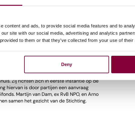
ie mensen hebben over hun gegevens. Voor de
van gegevens van inwoners een belangrijk
 zouden kunnen krijgen over hun data is volgens
olle ontwikkeling. Ze waren blij met het
e content and ads, to provide social media features and to analy
an Huffelen aan Hilversum en kijken uit naar
 our site with our social media, advertising and analytics partn
 provided to them or that they’ve collected from your use of their
landse Datakluis
Deny
akluis
is een initiatief van NPO, RTL, Talpa
is. Zij richten zich in eerste instantie op de
ng hiervan is door partijen een aanvraag
ifonds. Martijn van Dam, ex RvB NPO, en Arno
men samen het gezicht van de Stichting.