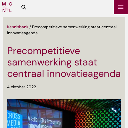
Zoeken
Media
Campus
NL
Kennisbank
/
Precompetitieve samenwerking staat centraal
innovatieagenda
Precompetitieve
samenwerking staat
centraal innovatieagenda
4 oktober 2022
sbrief