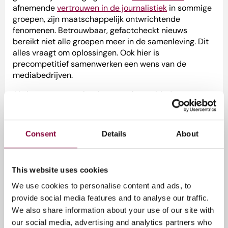
afnemende
vertrouwen in de journalistiek
in sommige
groepen, zijn maatschappelijk ontwrichtende
fenomenen. Betrouwbaar, gefactcheckt nieuws
bereikt niet alle groepen meer in de samenleving. Dit
alles vraagt om oplossingen. Ook hier is
precompetitief samenwerken een wens van de
mediabedrijven.
Als het gaat om oplossingen op het gebied van
nieuws, willen de mediabedrijven zich concentreren
op drie onderwerpen. Daarbij gaat het onder meer om
het vinden van een antwoord op de verspreiding van
Consent
Details
About
desinformatie. Ook het bestendigen van de
pluriformiteit en het vertrouwen in de journalistiek
staat hoog op de agenda. De mediabedrijven willen
This website uses cookies
blijven aansluiten bij verschillende publieksgroepen,
met name jongeren, om ze het vertrouwen in de
We use cookies to personalise content and ads, to
journalistiek te laten behouden.
provide social media features and to analyse our traffic.
We also share information about your use of our site with
our social media, advertising and analytics partners who