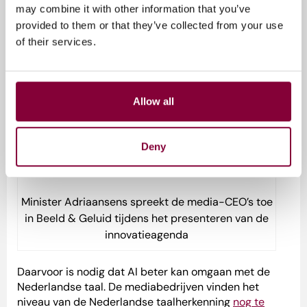
Content en productie
may combine it with other information that you’ve
provided to them or that they’ve collected from your use
Bij de derde en laatste pijler van de gezamenlijke
of their services.
innovatieagenda van de mediasector gaat het om
content en productie. Nederland heeft een
voortrekkersrol in contentontwikkeling en distributie.
De mediabedrijven willen die positie versterken en
Allow all
uitbouwen. Ze denken dan met name aan nieuwe
contentvormen als AR en VR en ‘
immersive
‘. Maar ook
de productieprocessen zelf kunnen worden
Deny
geoptimaliseerd, bijvoorbeeld door het gebruik van AI.
Minister Adriaansens spreekt de media-CEO’s toe
in Beeld & Geluid tijdens het presenteren van de
innovatieagenda
Daarvoor is nodig dat AI beter kan omgaan met de
Nederlandse taal. De mediabedrijven vinden het
niveau van de Nederlandse taalherkenning
nog te