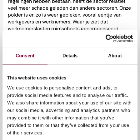
regelingen hebben bestaan, heeft de sector relatief
veel meer schade geleden dan andere sectoren. Onze
polder is er, zo is weer gebleken, vooral eentje van
werkgevers en werknemers. Waar je ziet dat
werknemerslasten ruimschoots gecompenseerd
worden tot meerdere malen modaal, was er voor
ZZP’ers alleen de karige TOZO-regeling. Voor de
creatieve industrie, die voor de helft bestaat uit
ZZP’ers, is dat een extra slechte regeling geweest.”
Consent
Details
About
Ecosysteem creatieve industrie
This website uses cookies
We use cookies to personalise content and ads, to
De negatieve effecten van COVID op de hele keten
provide social media features and to analyse our traffic.
tasten het ecosysteem van de creatieve industrie aan,
We also share information about your use of our site with
blijkt uit het rapport. Dat komt doordat veel creatieve
our social media, advertising and analytics partners who
bedrijven aan andere creatieve ondernemingen
leveren. Omzetverlies van de een heeft dus ook een
may combine it with other information that you’ve
negatief effect op de ander. Het meest te lijden
provided to them or that they’ve collected from your use
hadden de bedrijven in creatieve diensten, kunst en
of their services.
amusement. Ook de audiovisuele sector had te