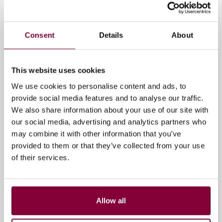
maker en AI. Niet simpel toolgebruik, maar een open,
speculatieve vorm van co-creatie waarin mens en
systeem elkaar wederzijds beïnvloeden.
Consent
Details
About
Dit is interessant omdat elke modaliteit andere vragen
oproept rond
auteurschap, eigenaarschap,
This website uses cookies
provenance en transparantie, governance en
vaardigheden en arbeidspraktijken
.
We use cookies to personalise content and ads, to
provide social media features and to analyse our traffic.
AI wordt daarmee niet alleen een technologisch
We also share information about your use of our site with
vraagstuk, maar ook een vraagstuk van human capital,
our social media, advertising and analytics partners who
creatieve praktijk en organisatieontwikkeling.
may combine it with other information that you’ve
provided to them or that they’ve collected from your use
Insight 3: Wat gebeurt er als werk én
of their services.
leerpad tegelijk veranderen?
Misschien wel een van de meest urgente observaties
uit de policy brief gaat over talentontwikkeling. AI
Allow all
verandert niet alleen banen. Zij verandert in sommige