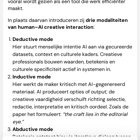
vooral wordt gezien als een tool die werk efficiënter
maakt.
In plaats daarvan introduceren zij
drie modaliteiten
van human–AI creative interaction
:
Deductive mode
Hier stuurt menselijke intentie AI aan via gecureerde
datasets, context en culturele kaders. Creatieve
professionals bouwen waarden, betekenis en
culturele specificiteit actief in systemen in.
Inductive mode
Hier werkt de maker kritisch met AI-gegenereerd
materiaal. AI produceert opties of output; de
creatieve vaardigheid verschuift richting selectie,
redactie, interpretatie en kritisch oordeel. Zoals de
paper het formuleert:
“the craft lies in the editorial
eye.”
Abductive mode
Betekenis ontstaat hier via iteratieve dialoog tussen