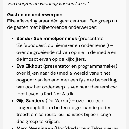
van morgen én vandaag kunnen leren.”
Gasten en onderwerpen
Elke aflevering staat één gast centraal. Een greep uit
de gasten met bijbehorende onderwerpen:
Sander Schimmelpenninck
(presentator
‘Zelfspodcast’, opiniemaker en ondernemer)
–
over de groeiende rol van opinie in de media en
de impact ervan op de kijkcijfers.
Eva Eikhout
(presentator en programmamaker)
over kijken naar de (media)wereld vanuit het
oogpunt van iemand met een fysieke beperking,
wat ook het onderwerp is van haar theatershow
‘Het Leven Is Kort Net Als Ik!’
Gijs Sanders
(De Marker) – over hoe een
jongerenplatform buiten de gebaande paden
treedt om serieuze journalistiek bij een jonge
doelgroep te krijgen.
Marc Veeningen
(Hoofdredacteur Talpa nieuws,