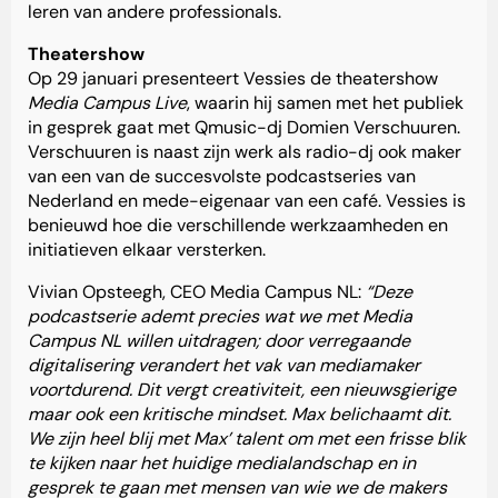
leren van andere professionals.
Theatershow
Op 29 januari presenteert Vessies de theatershow
Media Campus Live
, waarin hij samen met het publiek
in gesprek gaat met Qmusic-dj Domien Verschuuren.
Verschuuren is naast zijn werk als radio-dj ook maker
van een van de succesvolste podcastseries van
Nederland en mede-eigenaar van een café. Vessies is
benieuwd hoe die verschillende werkzaamheden en
initiatieven elkaar versterken.
Vivian Opsteegh, CEO Media Campus NL:
“Deze
podcastserie ademt precies wat we met Media
Campus NL willen uitdragen; door verregaande
digitalisering verandert het vak van mediamaker
voortdurend. Dit vergt creativiteit, een nieuwsgierige
maar ook een kritische mindset. Max belichaamt dit.
We zijn heel blij met Max’ talent om met een frisse blik
te kijken naar het huidige medialandschap en in
gesprek te gaan met mensen van wie we de makers