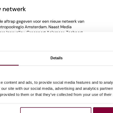
w netwerk
de aftrap gegeven voor een nieuw netwerk van
Metropoolregio Amsterdam. Naast Media
e Innovalley, Greenport Aalsmeer, Techport
us en 3D Makerszone/Bouwlab deel uit van dit
 overlegstructuur op te tuigen, maar om
Details
snelling mogelijk is. Welke vraagstukken lenen
anpak? Welke kennis en ervaringen kunnen
n innovatiemilieus elkaar versterken in hun
n de toekomst?
e content and ads, to provide social media features and to analy
 our site with our social media, advertising and analytics partn
 provided to them or that they’ve collected from your use of their