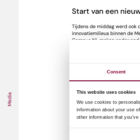
Start van een nieu
Tijdens de middag werd ook 
innovatiemilieus binnen de 
Campus NL maken onder ander
IJmuiden, Esports Tech Camp
netwerk.
Het doel is niet om een extra
Consent
gezamenlijk te kijken waar ver
zich voor een gezamenlijke a
worden gedeeld? En hoe kunne
This website uses cookies
bijdrage aan de economie va
Media
We use cookies to personalis
information about your use of
other information that you’ve