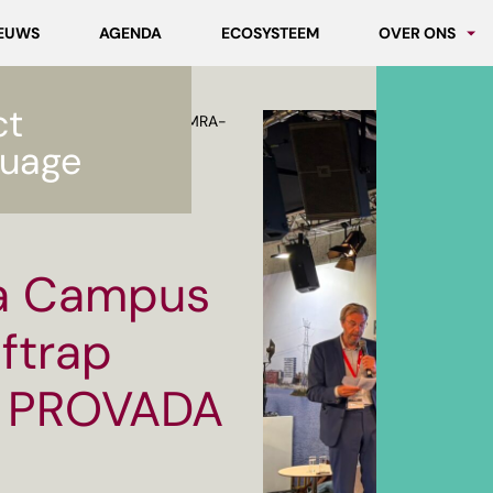
EUWS
AGENDA
ECOSYSTEEM
OVER ONS
Partners
ct
Werken bij MC
pus NL aanwezig bij aftrap MRA-
uage
ia Campus
ftrap
p PROVADA