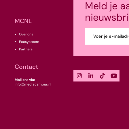
Meld je a
nieuwsbri
MCNL
E-
Over ons
mailadres
Ecosysteem
(Vereist)
Partners
Contact
Mail ons via:
info@mediacampus.nl