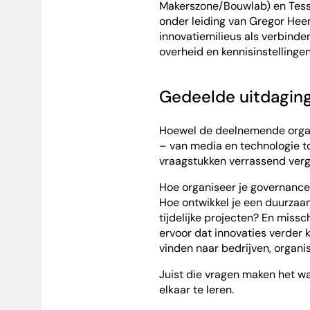
Makerszone/Bouwlab) en Tessa
onder leiding van Gregor Heem
innovatiemilieus als verbind
overheid en kennisinstellingen
Gedeelde uitdagin
Hoewel de deelnemende organi
– van media en technologie to
vraagstukken verrassend verge
Hoe organiseer je governance
Hoe ontwikkel je een duurzaam
tijdelijke projecten? En missc
ervoor dat innovaties verder
vinden naar bedrijven, organi
Juist die vragen maken het wa
elkaar te leren.