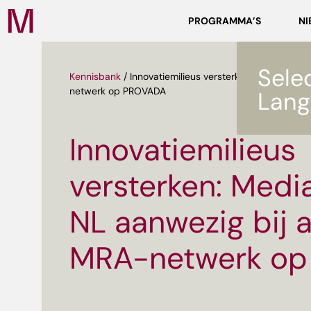
Zoeken
PROGRAMMA’S
NI
Media
Campus
NL
Sele
Kennisbank
/
Innovatiemilieus versterken: Media Cam
netwerk op PROVADA
Lang
Innovatiemilieus
versterken: Med
ef
NL aanwezig bij a
MRA-netwerk o