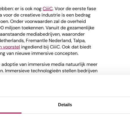
ebben: er is ook nog
CiiiC
. Voor de eerste fase
voor de creatieve industrie is een bedrag
joen. Onder voorwaarden zal de overheid
00 miljoen toekennen. Vanuit de gezamenlijke
raanstaande mediabedrijven, waaronder
Netherlands, Fremantle Nederland, Talpa,
n voorstel
ingediend bij CiiiC. Ook dat biedt
ing van nieuwe immersive concepten.
 adoptie van immersive media natuurlijk meer
en. Immersieve technologieën stellen bedrijven
tieve vormen van content te creëren die een
vasthouden. Door de unieke ervaring die XR
en een onderscheidende meerwaarde bieden
et alleen tot meer klanttevredenheid, maar ook
umenten om te betalen voor premium content.
Details
ve oplossingen hebben het potentieel om veel
trie te transformeren. Sport, film, gaming,
r maar een paar van.