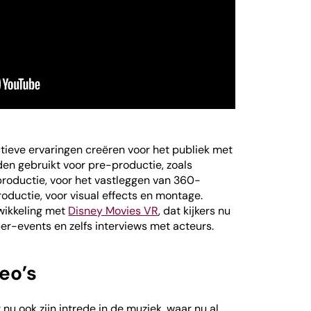
tieve ervaringen creëren voor het publiek met
en gebruikt voor pre-productie, zoals
productie, voor het vastleggen van 360-
oductie, voor visual effects en montage.
twikkeling met
Disney Movies VR
, dat kijkers nu
-events en zelfs interviews met acteurs.
eo’s
u ook zijn intrede in de muziek, waar nu al