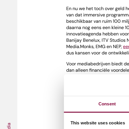
En nu we het toch over geld h
van dat immersive programma 
beschikbaar van ruim 100 mil
daarna nog eens een kleine 1
innovatieagenda hebben voo
Banijay Benelux, ITV Studios 
Media.Monks, EMG en NEP,
ee
dus kansen voor de ontwikkel
Voor mediabedrijven biedt de
dan alleen financiële voordel
in staat om nieuwe en innova
breed publiek aantrekken en 
biedt, kunnen mediabedrijv
aan hun publiek. Dat leidt ni
grotere bereidheid van cons
Consent
Deze immersive en interactie
onderdelen van de media-indus
This website uses cookies
muziek en journalistiek zijn e