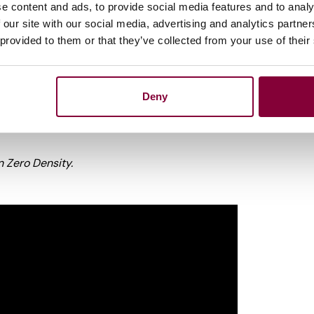
e content and ads, to provide social media features and to analy
 our site with our social media, advertising and analytics partn
 provided to them or that they’ve collected from your use of their
rt speelt Augmented Reality (AR) al een grote
phics die als laag over live-uitzendingen
Deny
io’s. Verschillende bedrijven, zoals het
ro Density,
hebben zich in deze technologie
n Zero Density.