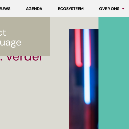
EUWS
AGENDA
ECOSYSTEEM
OVER ONS
Partners
ct
Werken bij MC
il
uage
 verder