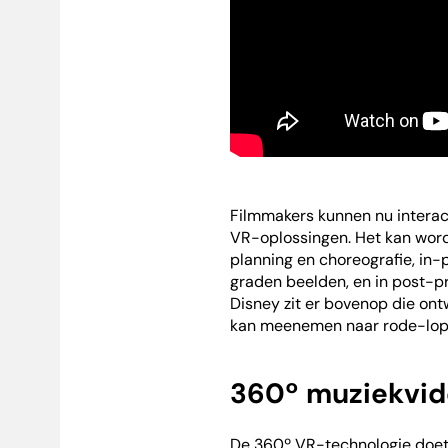
Filmmakers kunnen nu interac
VR-oplossingen. Het kan word
planning en choreografie, in-
graden beelden, en in post-pr
Disney zit er bovenop die on
kan meenemen naar rode-loper
360º muziekvid
De 360º VR-technologie doet n