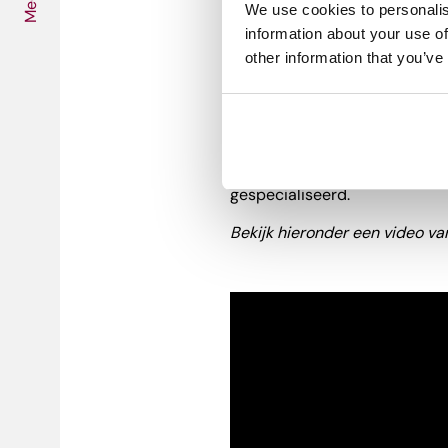
Media
We use cookies to personalis
information about your use of
XR in sport
other information that you’ve
Bij de tv-registratie van spo
rol. Denk maar aan de live gra
worden gelegd en virtuele stud
Noorse
Vizrt
en het Turkse
Ze
gespecialiseerd.
Bekijk hieronder een video va