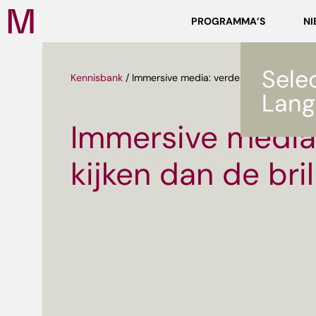
Zoeken
PROGRAMMA’S
NI
Media
Campus
NL
Sele
Kennisbank
/
Immersive media: verder kijken dan de br
Lang
Immersive media:
kijken dan de bril
ef