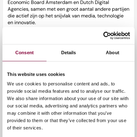
Economic Board Amsterdam en Dutch Digital
Agencies, samen met een groot aantal andere partijen
die actief zijn op het snijvlak van media, technologie
en innovatie.
Deze brede vertegenwoordiging onderstreept dat de
opgave waar de sector voor staat niet door
individuele partijen kan worden opgelost, maar vraagt
Consent
Details
About
om gezamenlijke richting en samenwerking.
This website uses cookies
We use cookies to personalise content and ads, to
provide social media features and to analyse our traffic.
We also share information about your use of our site with
our social media, advertising and analytics partners who
may combine it with other information that you’ve
provided to them or that they’ve collected from your use
of their services.