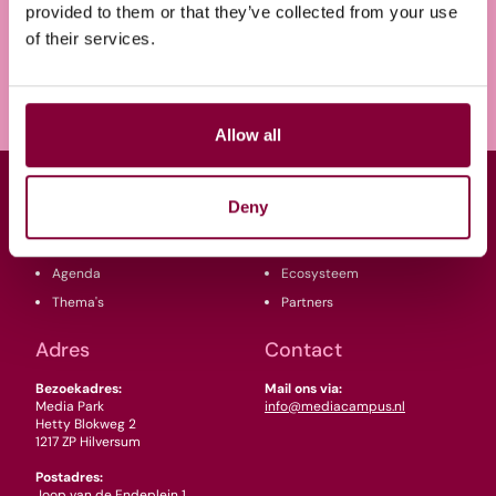
provided to them or that they’ve collected from your use
Meld je aan voor onze nieuwsbrief
of their services.
E-
mailadres
(Vereist)
Allow all
Snel naar
MCNL
Deny
Kennisbank
Over ons
Agenda
Ecosysteem
Thema's
Partners
Adres
Contact
Bezoekadres:
Mail ons via:
Media Park
info@mediacampus.nl
Hetty Blokweg 2
1217 ZP Hilversum
Postadres:
Joop van de Endeplein 1