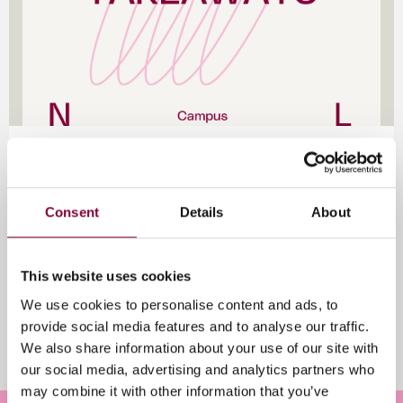
Three Takeaways is dé podcast voor iedereen die wil
leren van de ervaringen en inzichten van de meest
vooruitstrevende denkers en doeners van vandaag. In
Consent
Details
About
elke aflevering nodigen Jolien van de Griendt en
Merlijn Passier mediapioniers uit om hun drie
belangrijkste inzichten te delen. Verwacht
This website uses cookies
inspirerende gesprekken, praktische inzichten en een
frisse blik op de toekomst van ons vak als
We use cookies to personalise content and ads, to
mediamaker.
provide social media features and to analyse our traffic.
We also share information about your use of our site with
our social media, advertising and analytics partners who
may combine it with other information that you’ve