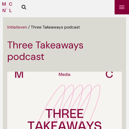
Zoeken
Media
Campus
NL
Initiatieven
/
Three Takeaways podcast
Three Takeaways
podcast
sbrief