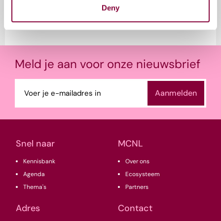
het interview hier.
Deny
Meld je aan voor onze nieuwsbrief
E-
mailadres
(Vereist)
Snel naar
MCNL
Kennisbank
Over ons
Agenda
Ecosysteem
Thema's
Partners
Adres
Contact