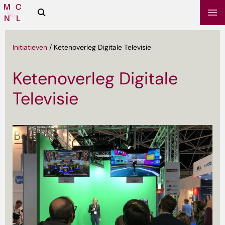
Zoeken
Media
Campus
NL
Initiatieven
/
Ketenoverleg Digitale Televisie
Ketenoverleg Digitale
Televisie
sbrief