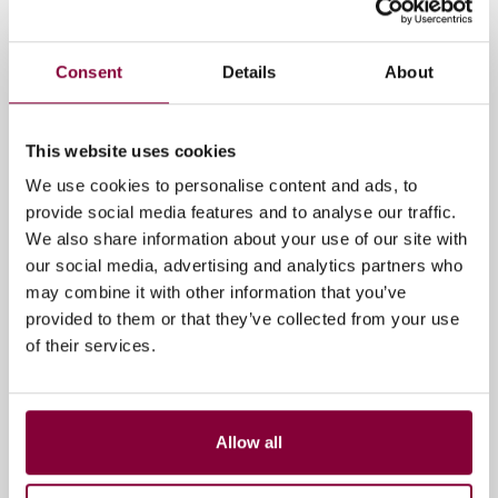
Media en Beeld en Geluid. Doel van het overleg is om
elkaar te informeren over veranderingen die verwacht
worden rond het productie-, uitzend- en
Consent
Details
About
distributieproces voor televisie in Nederland. Door
met elkaar af te stemmen is het mogelijk om een
betere dienstverlening aan de consument te bieden.
This website uses cookies
Het ketenoverleg fungeert als een coördinerend
We use cookies to personalise content and ads, to
overleg. Uitvoering van acties en activiteiten wordt
provide social media features and to analyse our traffic.
door de deelnemers zelf gedaan. Media Campus NL
We also share information about your use of our site with
vormt het secretariaat van het overleg en agendeert
our social media, advertising and analytics partners who
de onderwerpen die van belang zijn voor innovatie of
may combine it with other information that you’ve
onderzoek in de media-industrie.
provided to them or that they’ve collected from your use
of their services.
Ontstaan en resultaten
Onze secretaris van het ketenoverleg, Freek van ’t
Ooster, heeft in een interview uitgebreid toegelicht
Allow all
wat het keteloverleg precies inhoudt. Hij vertelt over
het ontstaan en over de belangrijkste resultaten.
Lees