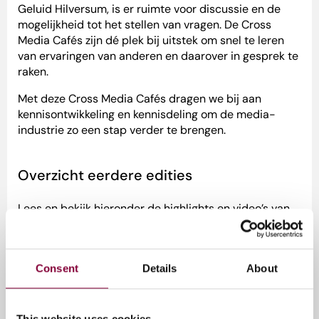
Geluid Hilversum, is er ruimte voor discussie en de
mogelijkheid tot het stellen van vragen. De Cross
Media Cafés zijn dé plek bij uitstek om snel te leren
van ervaringen van anderen en daarover in gesprek te
raken.
Met deze Cross Media Cafés dragen we bij aan
kennisontwikkeling en kennisdeling om de media-
industrie zo een stap verder te brengen.
Overzicht eerdere edities
Lees en bekijk hieronder de highlights en video’s van
eerdere edities:
Cross Media Cafés 2024
Consent
Details
About
10 juni:
Cross Media Cafe – Immersive media:
Navigating the hype
This website uses cookies