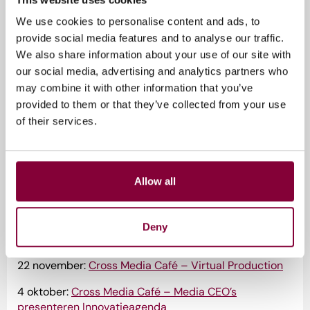
We use cookies to personalise content and ads, to
Cross Media Cafés 2023
provide social media features and to analyse our traffic.
We also share information about your use of our site with
21 november:
Cross Media Café: De stem van AI
our social media, advertising and analytics partners who
may combine it with other information that you’ve
3 oktober:
Cross Media Café – Spatial computing
provided to them or that they’ve collected from your use
of their services.
6 juni:
Cross Media Café – AI: Gamechanger voor de
media?
17 april:
Cross Media Café – Gen Z: Breaking the news?
Allow all
13 februari:
Cross Media Café – Nederlandse Datakluis
Deny
Cross Media Cafés
2022
22 november:
Cross Media Café – Virtual Production
4 oktober:
Cross Media Café – Media CEO’s
presenteren Innovatieagenda