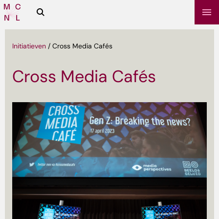
Zoeken
Media
Campus
NL
Initiatieven
/
Cross Media Cafés
Cross Media Cafés
sbrief