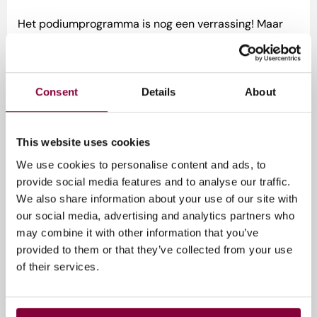
Het podiumprogramma is nog een verrassing! Maar
één ding is zeker: Hallo Kids Radio verzorgt de
presentatie. Blijf op de hoogte via de site!
Consent
Details
About
Studio’s
BNNVARA: Bekijk de studio’s van BNNVARA, waar de
This website uses cookies
programma’s
Bar Laat
en
Kassa
worden opgenomen.
Omroep MAX: Bekijk de studio’s van Omroep MAX,
We use cookies to personalise content and ads, to
waar o.a. de programma’s
MAX
provide social media features and to analyse our traffic.
geheugentrainer
en
MAX vakantieman
worden
We also share information about your use of our site with
opgenomen.
our social media, advertising and analytics partners who
ViaPlay: Bekijk de voetbal studio van Viaplay waar
may combine it with other information that you’ve
alle voetbalprogramma’s van Viaplay worden
provided to them or that they’ve collected from your use
opgenomen.
of their services.
WNL: Bekijk de studio’s van WNL, waar
WNL op
Zondag
en
Café Kockelmann
worden opgenomen.